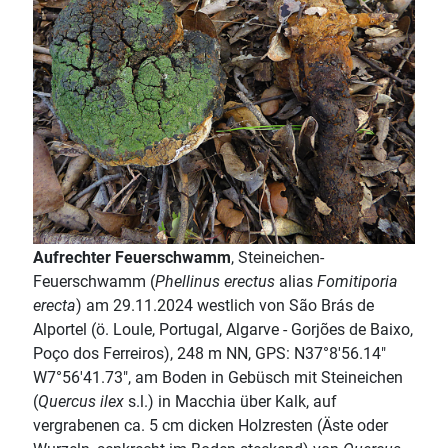
Aufrechter Feuerschwamm
, Steineichen-
Feuerschwamm (
Phellinus erectus
alias
Fomitiporia
erecta
) am 29.11.2024 westlich von São Brás de
Alportel (ö. Loule, Portugal, Algarve - Gorjões de Baixo,
Poço dos Ferreiros), 248 m NN, GPS: N37°8'56.14"
W7°56'41.73", am Boden in Gebüsch mit Steineichen
(
Quercus ilex
s.l.) in Macchia über Kalk, auf
vergrabenen ca. 5 cm dicken Holzresten (Äste oder