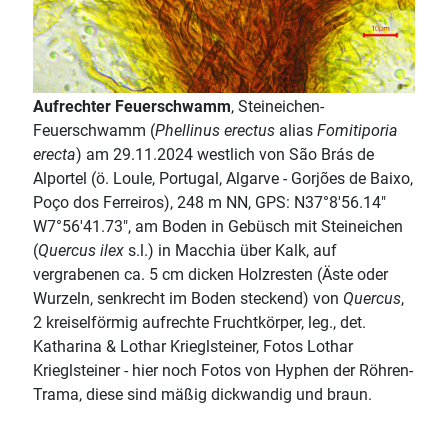
Aufrechter Feuerschwamm
, Steineichen-
Feuerschwamm (
Phellinus erectus
alias
Fomitiporia
erecta
) am 29.11.2024 westlich von São Brás de
Alportel (ö. Loule, Portugal, Algarve - Gorjões de Baixo,
Poço dos Ferreiros), 248 m NN, GPS: N37°8'56.14"
W7°56'41.73", am Boden in Gebüsch mit Steineichen
(
Quercus ilex
s.l.) in Macchia über Kalk, auf
vergrabenen ca. 5 cm dicken Holzresten (Äste oder
Wurzeln, senkrecht im Boden steckend) von
Quercus
,
2 kreiselförmig aufrechte Fruchtkörper, leg., det.
Katharina & Lothar Krieglsteiner, Fotos Lothar
Krieglsteiner - hier noch Fotos von Hyphen der Röhren-
Trama, diese sind mäßig dickwandig und braun.