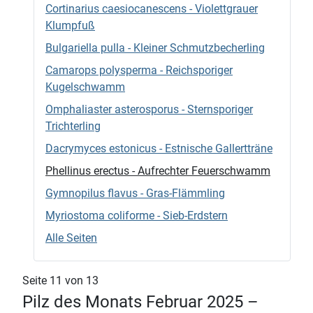
Cortinarius caesiocanescens - Violettgrauer
Klumpfuß
Bulgariella pulla - Kleiner Schmutzbecherling
Camarops polysperma - Reichsporiger
Kugelschwamm
Omphaliaster asterosporus - Sternsporiger
Trichterling
Dacrymyces estonicus - Estnische Gallertträne
Phellinus erectus - Aufrechter Feuerschwamm
Gymnopilus flavus - Gras-Flämmling
Myriostoma coliforme - Sieb-Erdstern
Alle Seiten
Seite 11 von 13
Pilz des Monats Februar 2025 –