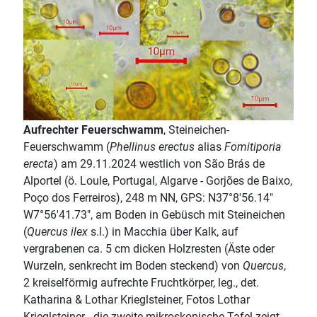
Aufrechter Feuerschwamm
, Steineichen-
Feuerschwamm (
Phellinus erectus
alias
Fomitiporia
erecta
) am 29.11.2024 westlich von São Brás de
Alportel (ö. Loule, Portugal, Algarve - Gorjões de Baixo,
Poço dos Ferreiros), 248 m NN, GPS: N37°8'56.14"
W7°56'41.73", am Boden in Gebüsch mit Steineichen
(
Quercus ilex
s.l.) in Macchia über Kalk, auf
vergrabenen ca. 5 cm dicken Holzresten (Äste oder
Wurzeln, senkrecht im Boden steckend) von
Quercus
,
2 kreiselförmig aufrechte Fruchtkörper, leg., det.
Katharina & Lothar Krieglsteiner, Fotos Lothar
Krieglsteiner - die zweite mikroskopische Tafel zeigt