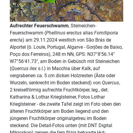
Aufrechter Feuerschwamm
, Steineichen-
Feuerschwamm (
Phellinus erectus
alias
Fomitiporia
erecta
) am 29.11.2024 westlich von São Brás de
Alportel (ö. Loule, Portugal, Algarve - Gorjões de Baixo,
Poço dos Ferreiros), 248 m NN, GPS: N37°8'56.14"
W7°56'41.73", am Boden in Gebüsch mit Steineichen
(
Quercus ilex
s.l.) in Macchia über Kalk, auf
vergrabenen ca. 5 cm dicken Holzresten (Äste oder
Wurzeln, senkrecht im Boden steckend) von
Quercus
,
2 kreiselförmig aufrechte Fruchtkörper, leg., det.
Katharina & Lothar Krieglsteiner, Fotos Lothar
Krieglsteiner - die zweite Tafel zeigt im Foto oben den
älteren Fruchtkörper am Boden liegend und den
jüngeren Fruchtkörper originalgetreu im Boden
steckend. Die Detail-Fotos unten (mit DNT Digital
Mikroskop) zeigen die fein filzig behaarte Hut-