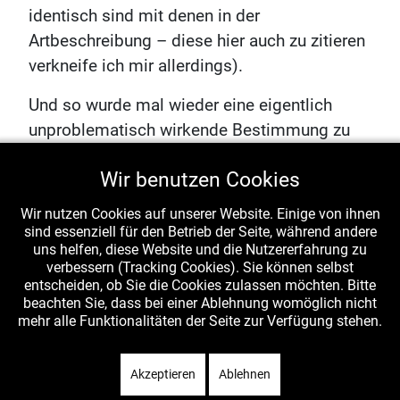
identisch sind mit denen in der
Artbeschreibung – diese hier auch zu zitieren
verkneife ich mir allerdings).
Und so wurde mal wieder eine eigentlich
unproblematisch wirkende Bestimmung zu
einem Problemfall. Warum nur kommt mir
Wir benutzen Cookies
das so furchtbar bekannt vor? Ich bleibe
allerdings bei meinem Fund bei der
Wir nutzen Cookies auf unserer Website. Einige von ihnen
Bestimmung
Phellinus erectus
, Aufrechter
sind essenziell für den Betrieb der Seite, während andere
uns helfen, diese Website und die Nutzererfahrung zu
Feuerschwamm – schon wegen der
verbessern (Tracking Cookies). Sie können selbst
makroskopisch so wunderbar passenden
entscheiden, ob Sie die Cookies zulassen möchten. Bitte
beachten Sie, dass bei einer Ablehnung womöglich nicht
Erscheinung. Wer anderer Meinung ist, der
mehr alle Funktionalitäten der Seite zur Verfügung stehen.
trete vor!
Zurück
Weiter
Akzeptieren
Ablehnen