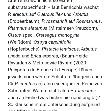
Arten sind wohl nicht so extrem
substratspezifisch – laut Bernicchia wächst
P. erectus
auf
Quercus ilex
und
Arbutus
(Erdbeerbaum),
P. rosmarinii
auf
Rosmarinus
,
Rhamnus alaternus
(Mittelmeer-Kreuzdorn),
Cistus
spec.,
Crataegus monogyna
(Weißdorn),
Ostrya carpinifolia
(Hopfenbuche),
Pistacia lentiscus
,
Arbutus
unedo
und
Erica arborea
, (Baum-Heide –
Ryvarden & Melo sowie Rivoire (2020:
Polypores de France et d`Europe) führen
jeweils noch weitere Substrate übrigens auch
für
P. erectus
an) also einer ganzen Reihe von
Substraten. Warum nicht also
P. rosmarinii
auch an Eiche (was bisher niemand angibt)?
So klar scheint die Unterscheidung aufgrund