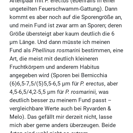
Artenpaar mit
P. erectus
(ebenfalls in einer
ungeteilten Feuerschwamm-Gattung). Dann
kommt es aber noch auf die Sporengröße an,
und mein Fund ist zwar arm an Sporen; deren
Größe übersteigt aber kaum deutlich die 6
µm Länge. Und dann müsste ich meinen
Fund als
Phellinus rosmarin
i bestimmen, eine
Art, die meist mit deutlich kleineren
Fruchtkörpern und anderem Habitus
angegeben wird (Sporen bei Bernicchia
(6)6,5-7,5/(5)5,5-6,5 µm für
P. erectus
, aber
4,5-6,5/4,2-5,5 µm für
P. rosmarinii,
was
deutlich besser zu meinem Fund passt –
vergleichbare Werte auch bei Ryvarden &
Melo). Das gefällt mir derzeit nicht, lasse
mich aber gerne anders überzeugen. Beide