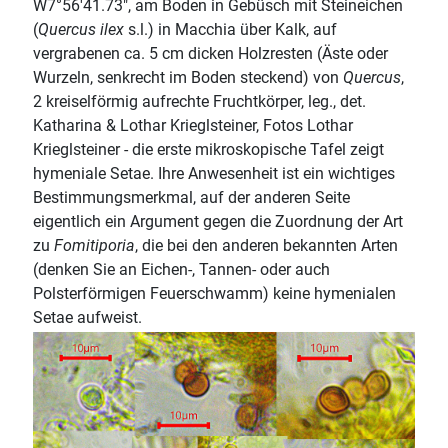
W7°56'41.73", am Boden in Gebüsch mit Steineichen
(
Quercus ilex
s.l.) in Macchia über Kalk, auf
vergrabenen ca. 5 cm dicken Holzresten (Äste oder
Wurzeln, senkrecht im Boden steckend) von
Quercus
,
2 kreiselförmig aufrechte Fruchtkörper, leg., det.
Katharina & Lothar Krieglsteiner, Fotos Lothar
Krieglsteiner - die erste mikroskopische Tafel zeigt
hymeniale Setae. Ihre Anwesenheit ist ein wichtiges
Bestimmungsmerkmal, auf der anderen Seite
eigentlich ein Argument gegen die Zuordnung der Art
zu
Fomitiporia
, die bei den anderen bekannten Arten
(denken Sie an Eichen-, Tannen- oder auch
Polsterförmigen Feuerschwamm) keine hymenialen
Setae aufweist.