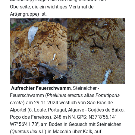
Oberseite, die ein wichtiges Merkmal der
Art(engruppe) ist.
Aufrechter Feuerschwamm
, Steineichen-
Feuerschwamm (
Phellinus erectus
alias
Fomitiporia
erecta
) am 29.11.2024 westlich von São Brás de
Alportel (ö. Loule, Portugal, Algarve - Gorjões de Baixo,
Poço dos Ferreiros), 248 m NN, GPS: N37°8'56.14"
W7°56'41.73", am Boden in Gebüsch mit Steineichen
(
Quercus ilex
s.l.) in Macchia über Kalk, auf