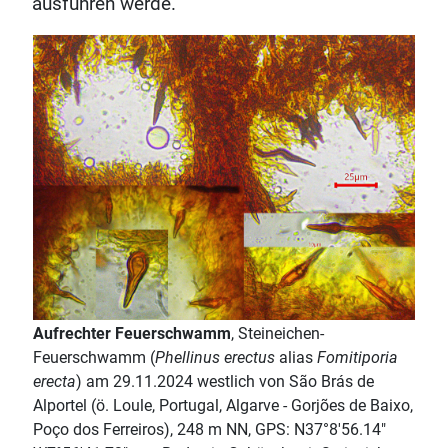
ausführen werde.
Aufrechter Feuerschwamm
, Steineichen-
Feuerschwamm (
Phellinus erectus
alias
Fomitiporia
erecta
) am 29.11.2024 westlich von São Brás de
Alportel (ö. Loule, Portugal, Algarve - Gorjões de Baixo,
Poço dos Ferreiros), 248 m NN, GPS: N37°8'56.14"