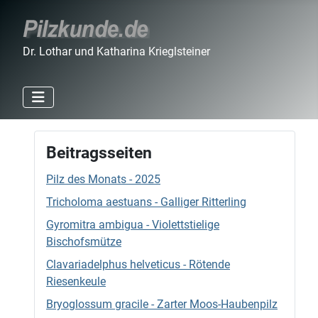
Dr. Lothar und Katharina Krieglsteiner
Beitragsseiten
Pilz des Monats - 2025
Tricholoma aestuans - Galliger Ritterling
Gyromitra ambigua - Violettstielige
Bischofsmütze
Clavariadelphus helveticus - Rötende
Riesenkeule
Bryoglossum gracile - Zarter Moos-Haubenpilz