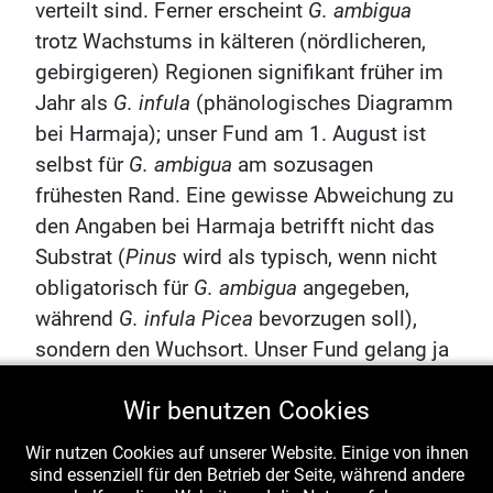
verteilt sind. Ferner erscheint
G. ambigua
trotz Wachstums in kälteren (nördlicheren,
gebirgigeren) Regionen signifikant früher im
Jahr als
G. infula
(phänologisches Diagramm
bei Harmaja); unser Fund am 1. August ist
selbst für
G. ambigua
am sozusagen
frühesten Rand. Eine gewisse Abweichung zu
den Angaben bei Harmaja betrifft nicht das
Substrat (
Pinus
wird als typisch, wenn nicht
obligatorisch für
G. ambigua
angegeben,
während
G. infula Picea
bevorzugen soll),
sondern den Wuchsort. Unser Fund gelang ja
direkt auf morschem Holz, was für
G.
Wir benutzen Cookies
ambigua
untypisch zu sein scheint (Harmaja:
fast ausschließlich auf nackter sandiger
Wir nutzen Cookies auf unserer Website. Einige von ihnen
Erde!), während
G. infula
(wie bei uns)
sind essenziell für den Betrieb der Seite, während andere