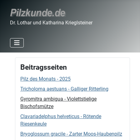
Dr. Lothar und Katharina Krieglsteiner
Beitragsseiten
Pilz des Monats - 2025
Tricholoma aestuans - Galliger Ritterling
Gyromitra ambigua - Violettstielige
Bischofsmütze
Clavariadelphus helveticus - Rötende
Riesenkeule
Bryoglossum gracile - Zarter Moos-Haubenpilz