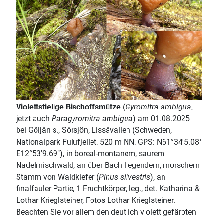
Violettstielige Bischoffsmütze
(
Gyromitra ambigua
,
jetzt auch
Paragyromitra ambigua
) am 01.08.2025
bei Göljån s., Sörsjön, Lissåvallen (Schweden,
Nationalpark Fulufjellet, 520 m NN, GPS: N61°34'5.08"
E12°53'9.69"), in boreal-montanem, saurem
Nadelmischwald, an über Bach liegendem, morschem
Stamm von Waldkiefer (
Pinus silvestris
), an
finalfauler Partie, 1 Fruchtkörper, leg., det. Katharina &
Lothar Krieglsteiner, Fotos Lothar Krieglsteiner.
Beachten Sie vor allem den deutlich violett gefärbten