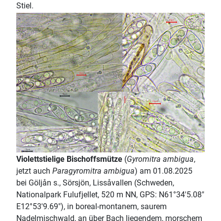
Stiel.
Violettstielige Bischoffsmütze
(
Gyromitra ambigua
,
jetzt auch
Paragyromitra ambigua
) am 01.08.2025
bei Göljån s., Sörsjön, Lissåvallen (Schweden,
Nationalpark Fulufjellet, 520 m NN, GPS: N61°34'5.08"
E12°53'9.69"), in boreal-montanem, saurem
Nadelmischwald, an über Bach liegendem, morschem