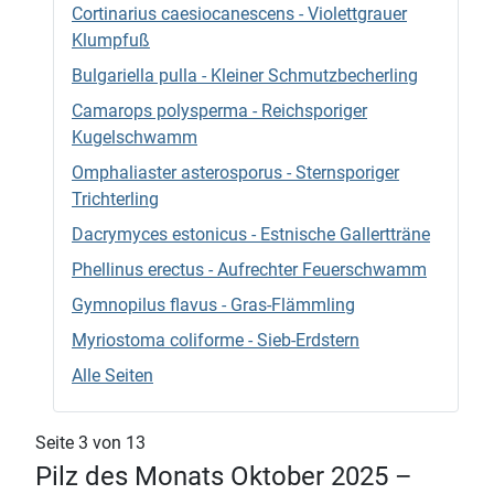
Cortinarius caesiocanescens - Violettgrauer
Klumpfuß
Bulgariella pulla - Kleiner Schmutzbecherling
Camarops polysperma - Reichsporiger
Kugelschwamm
Omphaliaster asterosporus - Sternsporiger
Trichterling
Dacrymyces estonicus - Estnische Gallertträne
Phellinus erectus - Aufrechter Feuerschwamm
Gymnopilus flavus - Gras-Flämmling
Myriostoma coliforme - Sieb-Erdstern
Alle Seiten
Seite 3 von 13
Pilz des Monats Oktober 2025 –