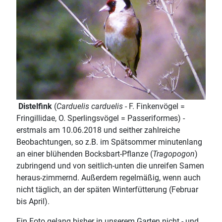
Distelfink
(
Carduelis carduelis
- F. Finkenvögel =
Fringillidae, O. Sperlingsvögel = Passeriformes) -
erstmals am 10.06.2018 und seither zahlreiche
Beobachtungen, so z.B. im Spätsommer minutenlang
an einer blühenden Bocksbart-Pflanze (
Tragopogon
)
zubringend und von seitlich-unten die unreifen Samen
heraus-zimmernd. Außerdem regelmäßig, wenn auch
nicht täglich, an der späten Winterfütterung (Februar
bis April).
Ein Foto gelang bisher in unserem Garten nicht - und