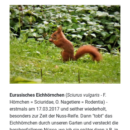
Eurasisches Eichhörnchen
(
Sciurus vulgaris
- F.
Hörnchen = Sciuridae, O. Nagetiere = Rodentia) -
erstmals am 17.03.2017 und seither wiederholt,
besonders zur Zeit der Nuss-Reife. Dann "tobt" das
Eichhörnchen durch unseren Garten und versteckt die
herabgefallenen Nüsse, wo ich sie später dann z.B. in