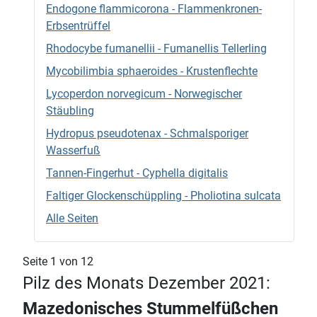
Endogone flammicorona - Flammenkronen-
Erbsentrüffel
Rhodocybe fumanellii - Fumanellis Tellerling
Mycobilimbia sphaeroides - Krustenflechte
Lycoperdon norvegicum - Norwegischer
Stäubling
Hydropus pseudotenax - Schmalsporiger
Wasserfuß
Tannen-Fingerhut - Cyphella digitalis
Faltiger Glockenschüppling - Pholiotina sulcata
Alle Seiten
Seite 1 von 12
Pilz des Monats Dezember 2021:
Mazedonisches Stummelfüßchen