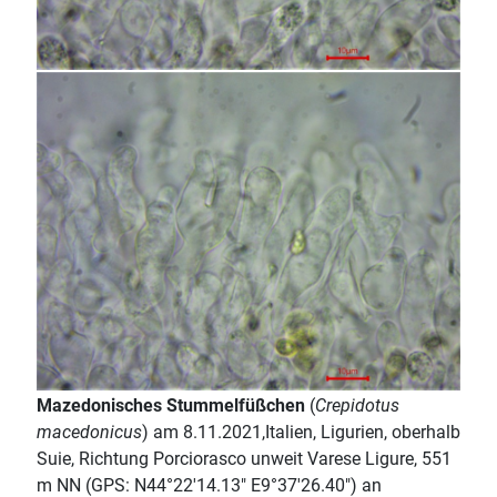
Mazedonisches Stummelfüßchen
(
Crepidotus
macedonicus
) am 8.11.2021,Italien, Ligurien, oberhalb
Suie, Richtung Porciorasco unweit Varese Ligure, 551
m NN (GPS: N44°22'14.13" E9°37'26.40") an