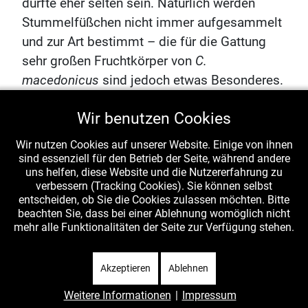
dürfte eher selten sein. Natürlich werden
Stummelfüßchen nicht immer aufgesammelt
und zur Art bestimmt – die für die Gattung
sehr großen Fruchtkörper von
C.
macedonicus
sind jedoch etwas Besonderes.
Ich bin gespannt, wann die Art zum ersten
Wir benutzen Cookies
Mal in Deutschland gefunden wird – dort gibt
es ja auch recht warme Ecken und der
Wir nutzen Cookies auf unserer Website. Einige von ihnen
Klimawandel schreitet ja bekanntlich voran.
sind essenziell für den Betrieb der Seite, während andere
uns helfen, diese Website und die Nutzererfahrung zu
Insofern wäre auch zu überlegen, ob der
verbessern (Tracking Cookies). Sie können selbst
deutschen Name "Mazedonisches
entscheiden, ob Sie die Cookies zulassen möchten. Bitte
beachten Sie, dass bei einer Ablehnung womöglich nicht
Stummelfüßchen" nicht z.B. durch
mehr alle Funktionalitäten der Seite zur Verfügung stehen.
"Orangeblättriges S." ersetzt werden könnte.
Weiter
Akzeptieren
Ablehnen
Weitere Informationen
|
Impressum
Vorheriger Beitrag: Pilz des Monats - 2022
Nächster Beitra
Zurück
Weiter