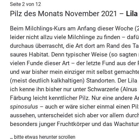
Seite 2 von 12
Pilz des Monats November 2021 –
Lila
Beim Milchlings-Kurs am Anfang dieser Woche (2
leider nicht allzu viele Milchlinge zu finden – da
durchaus überrascht, die Art dort am Rand des Ta
saures Habitat. Denn typischer Weise (so sagten m
vielen Funde dieser Art – der letzte Fund aus der
und war bisher mein einziger mit selbst gemacht
(meist deutlich kalkhaltigen) Standorten. Der Lila 
ich kenne ihn bisher nur unter Schwarzerle (Alnu
Färbung leicht kenntlicher Pilz. Nur eine andere A
spinosulus
– auch er wäre sicher einmal einen Pi
aussehen, unterscheidet sich aber vor allem dur
besonders junger Fruchtkörper und das Wachstum 
,,, bitte etwas herunter scrollen