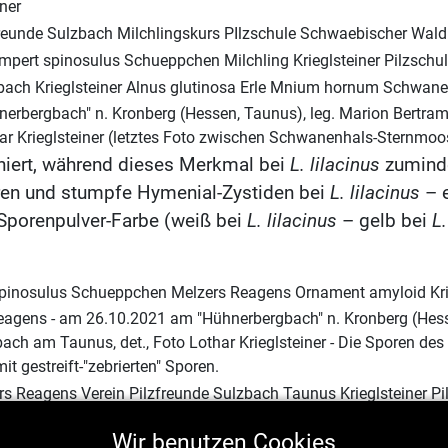
iner
rbergbach" n. Kronberg (Hessen, Taunus), leg. Marion Bertram 
har Krieglsteiner (letztes Foto zwischen Schwanenhals-Sternmo
niert, während dieses Merkmal bei
L. lilacinus
zuminde
oren und stumpfe Hymenial-Zystiden bei
L. lilacinus
– 
Sporenpulver-Farbe (weiß bei
L. lilacinus
– gelb bei
L.
Reagens - am 26.10.2021 am "Hühnerbergbach" n. Kronberg (Hesse
ach am Taunus, det., Foto Lothar Krieglsteiner - Die Sporen des 
mit gestreift-"zebrierten" Sporen.
n Melzers Reagens - am 26.10.2021 am "Hühnerbergbach" n. Kron
Wir benutzen Cookies
zfreunde Sulzbach am Taunus, det., Foto Lothar Krieglsteiner - D