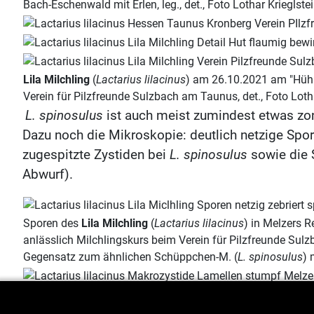
Bach-Eschenwald mit Erlen, leg., det., Foto Lothar Krieglste
Lila Milchling
(
Lactarius lilacinus
) am 26.10.2021 am "Hühne
Verein für Pilzfreunde Sulzbach am Taunus, det., Foto Lot
L. spinosulus
ist auch meist zumindest etwas zo
Dazu noch die Mikroskopie: deutlich netzige Sp
zugespitzte Zystiden bei
L. spinosulus
sowie die 
Abwurf).
Sporen des
Lila Milchling
(
Lactarius lilacinus
) in Melzers 
anlässlich Milchlingskurs beim Verein für Pilzfreunde Sulzb
Gegensatz zum ähnlichen Schüppchen-M. (
L. spinosulus
) 
Hymenial-Zystide des
Lila Milchling
(
Lactarius lilacinus
) i
Krieglsteiner anlässlich Milchlingskurs beim Verein für Pil