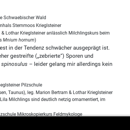
& Lothar Krieglsteiner anlässlich Milchlingskurs beim
os
Mnium hornum
)
st in der Tendenz schwächer ausgeprägt ist.
eher gestreifte („zebrierte“) Sporen und
 spinosulus
– leider gelang mir allerdings kein
n, Taunus), leg. Marion Bertram & Lothar Krieglsteiner
Lila Milchlings sind deutlich netzig ornamentiert, im
berg (Hessen, Taunus), leg. Marion Bertram & Lothar
ie Zystiden von
L. lilacinus
sind an der Spitze stumpf, im