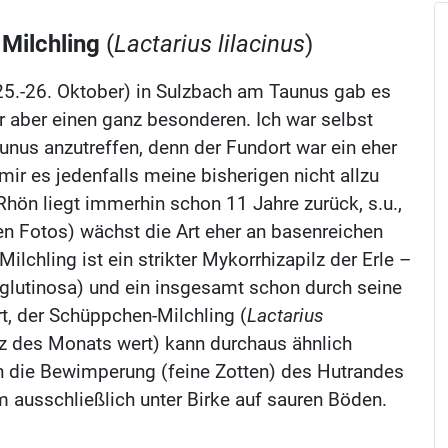
 Milchling
(
Lactarius lilacinus
)
5.-26. Oktober) in Sulzbach am Taunus gab es
für aber einen ganz besonderen. Ich war selbst
unus anzutreffen, denn der Fundort war ein eher
ir es jedenfalls meine bisherigen nicht allzu
 Rhön liegt immerhin schon 11 Jahre zurück, s.u.,
en Fotos) wächst die Art eher an basenreichen
Milchling ist ein strikter Mykorrhizapilz der Erle –
s glutinosa) und ein insgesamt schon durch seine
rt, der Schüppchen-Milchling (
Lactarius
lz des Monats wert) kann durchaus ähnlich
ch die Bewimperung (feine Zotten) des Hutrandes
ausschließlich unter Birke auf sauren Böden.