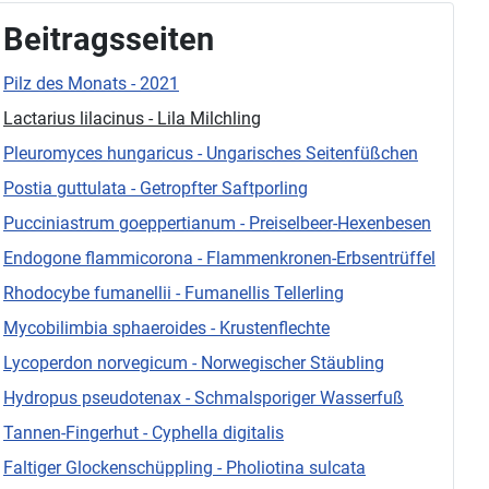
Beitragsseiten
Pilz des Monats - 2021
Lactarius lilacinus - Lila Milchling
Pleuromyces hungaricus - Ungarisches Seitenfüßchen
Postia guttulata - Getropfter Saftporling
Pucciniastrum goeppertianum - Preiselbeer-Hexenbesen
Endogone flammicorona - Flammenkronen-Erbsentrüffel
Rhodocybe fumanellii - Fumanellis Tellerling
Mycobilimbia sphaeroides - Krustenflechte
Lycoperdon norvegicum - Norwegischer Stäubling
Hydropus pseudotenax - Schmalsporiger Wasserfuß
Tannen-Fingerhut - Cyphella digitalis
Faltiger Glockenschüppling - Pholiotina sulcata