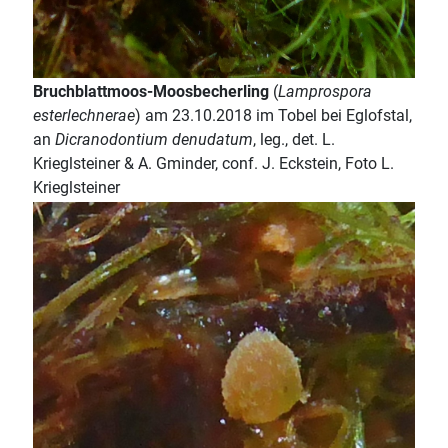
Bruchblattmoos-Moosbecherling
(
Lamprospora
esterlechnerae
) am 23.10.2018 im Tobel bei Eglofstal,
an
Dicranodontium denudatum
, leg., det. L.
Krieglsteiner & A. Gminder, conf. J. Eckstein, Foto L.
Krieglsteiner