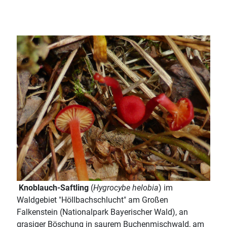
Knoblauch-Saftling
(
Hygrocybe helobia
) im
Waldgebiet "Höllbachschlucht" am Großen
Falkenstein (Nationalpark Bayerischer Wald), an
grasiger Böschung in saurem Buchenmischwald, am