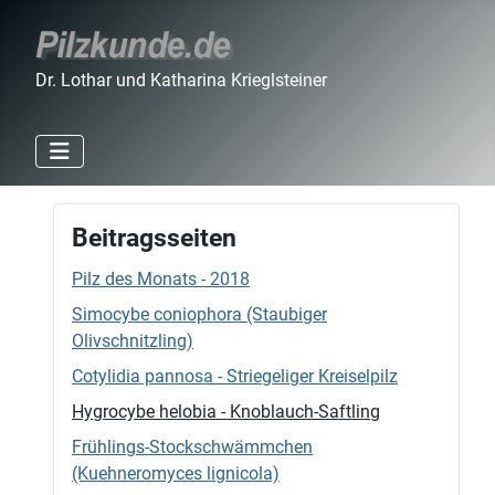
Dr. Lothar und Katharina Krieglsteiner
Beitragsseiten
Pilz des Monats - 2018
Simocybe coniophora (Staubiger
Olivschnitzling)
Cotylidia pannosa - Striegeliger Kreiselpilz
Hygrocybe helobia - Knoblauch-Saftling
Frühlings-Stockschwämmchen
(Kuehneromyces lignicola)