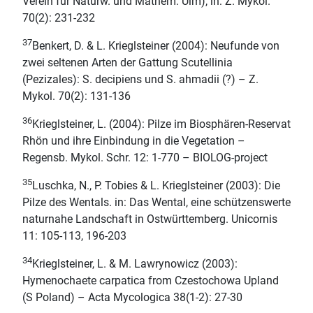
Verein für Naturw. und Mathem. Ulm), in: Z. Mykol.
70(2): 231-232
37
Benkert, D. & L. Krieglsteiner (2004): Neufunde von
zwei seltenen Arten der Gattung Scutellinia
(Pezizales): S. decipiens und S. ahmadii (?) – Z.
Mykol. 70(2): 131-136
36
Krieglsteiner, L. (2004): Pilze im Biosphären-Reservat
Rhön und ihre Einbindung in die Vegetation –
Regensb. Mykol. Schr. 12: 1-770 – BIOLOG-project
35
Luschka, N., P. Tobies & L. Krieglsteiner (2003): Die
Pilze des Wentals. in: Das Wental, eine schützenswerte
naturnahe Landschaft in Ostwürttemberg. Unicornis
11: 105-113, 196-203
34
Krieglsteiner, L. & M. Lawrynowicz (2003):
Hymenochaete carpatica from Czestochowa Upland
(S Poland) – Acta Mycologica 38(1-2): 27-30