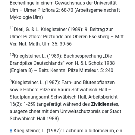
Becherlinge in einem Gewächshaus der Universität
Ulm – Ulmer Pilzflora 2: 68-70 (Arbeitsgemeinschaft
Mykologie Ulm)
11
Dietl, G. & L. Krieglsteiner (1989): 9. Beitrag zur
Ulmer Pilzflora: Pilzfunde am Oberen Eselsberg – Mitt.
Ver. Nat. Math. Ulm 35: 39-56
10
Krieglsteiner, L. (1989): Buchbesprechung „Die
Brandpilze Deutschlands“ von H. & I. Scholz 1988
(Englera 8) – Beitr. Kenntn. Pilze Mitteleur. 5: 240
9
Krieglsteiner, L. (1987): Farn- und Blütenpflanzen
sowie Höhere Pilze im Raum Schwäbisch Hall –
Stadtplanungsamt Schwäbisch Hall, Arbeitsbericht
16(2): 1-259 (angefertigt während des
Zivildienst
es,
ausgezeichnet mit dem Umweltschutzpreis der Stadt
Schwäbisch Hall 1988)
8
Krieglsteiner, L. (1987): Lachnum albidoroseum, ein