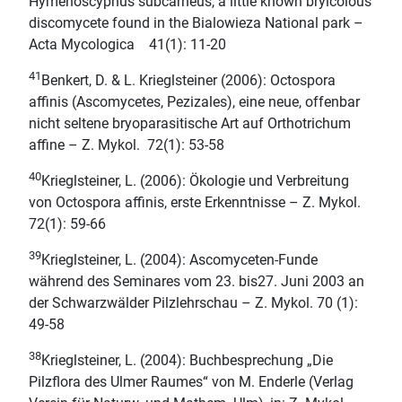
Hymenoscyphus subcarneus, a little known bryicolous
discomycete found in the Bialowieza National park –
Acta Mycologica 41(1): 11-20
41
Benkert, D. & L. Krieglsteiner (2006): Octospora
affinis (Ascomycetes, Pezizales), eine neue, offenbar
nicht seltene bryoparasitische Art auf Orthotrichum
affine – Z. Mykol. 72(1): 53-58
40
Krieglsteiner, L. (2006): Ökologie und Verbreitung
von Octospora affinis, erste Erkenntnisse – Z. Mykol.
72(1): 59-66
39
Krieglsteiner, L. (2004): Ascomyceten-Funde
während des Seminares vom 23. bis27. Juni 2003 an
der Schwarzwälder Pilzlehrschau – Z. Mykol. 70 (1):
49-58
38
Krieglsteiner, L. (2004): Buchbesprechung „Die
Pilzflora des Ulmer Raumes“ von M. Enderle (Verlag