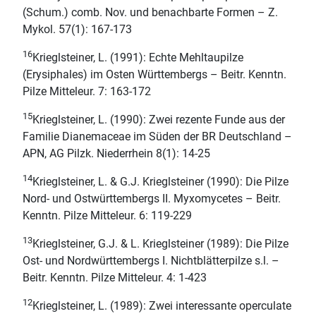
(Schum.) comb. Nov. und benachbarte Formen – Z.
Mykol. 57(1): 167-173
16
Krieglsteiner, L. (1991): Echte Mehltaupilze
(Erysiphales) im Osten Württembergs – Beitr. Kenntn.
Pilze Mitteleur. 7: 163-172
15
Krieglsteiner, L. (1990): Zwei rezente Funde aus der
Familie Dianemaceae im Süden der BR Deutschland –
APN, AG Pilzk. Niederrhein 8(1): 14-25
14
Krieglsteiner, L. & G.J. Krieglsteiner (1990): Die Pilze
Nord- und Ostwürttembergs II. Myxomycetes – Beitr.
Kenntn. Pilze Mitteleur. 6: 119-229
13
Krieglsteiner, G.J. & L. Krieglsteiner (1989): Die Pilze
Ost- und Nordwürttembergs I. Nichtblätterpilze s.l. –
Beitr. Kenntn. Pilze Mitteleur. 4: 1-423
12
Krieglsteiner, L. (1989): Zwei interessante operculate