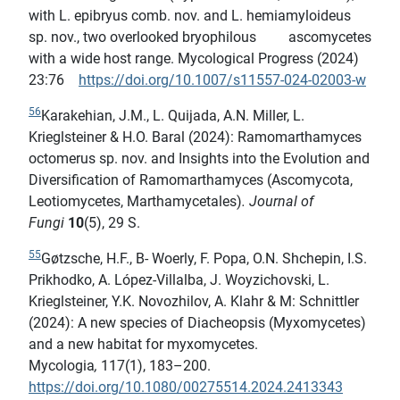
with L. epibryus comb. nov. and L. hemiamyloideus
sp. nov., two overlooked bryophilous ascomycetes
with a wide host range. Mycological Progress (2024)
23:76
https://doi.org/10.1007/s11557-024-02003-w
56
Karakehian, J.M., L. Quijada, A.N. Miller, L.
Krieglsteiner & H.O. Baral (2024): Ramomarthamyces
octomerus sp. nov. and Insights into the Evolution and
Diversification of Ramomarthamyces (Ascomycota,
Leotiomycetes, Marthamycetales)
. Journal of
Fungi
10
(5), 29 S.
55
Gøtzsche, H.F., B- Woerly, F. Popa, O.N. Shchepin, I.S.
Prikhodko, A. López-Villalba, J. Woyzichovski, L.
Krieglsteiner, Y.K. Novozhilov, A. Klahr & M: Schnittler
(2024): A new species of Diacheopsis (Myxomycetes)
and a new habitat for myxomycetes.
Mycologia
,
117(1), 183–200.
https://doi.org/10.1080/00275514.2024.2413343