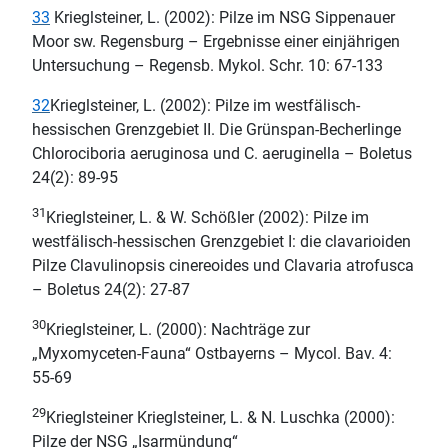
33
Krieglsteiner, L. (2002): Pilze im NSG Sippenauer
Moor sw. Regensburg – Ergebnisse einer einjährigen
Untersuchung – Regensb. Mykol. Schr. 10: 67-133
32
Krieglsteiner, L. (2002): Pilze im westfälisch-
hessischen Grenzgebiet II. Die Grünspan-Becherlinge
Chlorociboria aeruginosa und C. aeruginella – Boletus
24(2): 89-95
31
Krieglsteiner, L. & W. Schößler (2002): Pilze im
westfälisch-hessischen Grenzgebiet I: die clavarioiden
Pilze Clavulinopsis cinereoides und Clavaria atrofusca
– Boletus 24(2): 27-87
30
Krieglsteiner, L. (2000): Nachträge zur
„Myxomyceten-Fauna“ Ostbayerns – Mycol. Bav. 4:
55-69
29
Krieglsteiner Krieglsteiner, L. & N. Luschka (2000):
Pilze der NSG „Isarmündung“