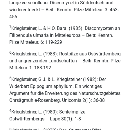
lange verschollener Discomycet in Süddeutschland
wiederentdeckt – Beitr. Kenntn. Pilze Mitteleur. 3: 453-
456
7
Krieglsteiner, L. & H.O. Baral (1985): Discomyceten an
Filipendula ulmaria in Mitteleuropa – Beitr. Kenntn.
Pilze Mitteleur. 6: 119-229
6
Krieglsteiner, L. (1983): Rostpilze aus Ostwürttemberg
und angrenzenden Landschaften – Beitr. Kenntn. Pilze
Mitteleur. 1: 183-192
5
Krieglsteiner, G.J. & L. Krieglsteiner (1982): Der
Widerbart Epipogium aphyllum. Ein wichtiges
Argument für die Erweiterung des Naturschutzgebietes
Ohrsägmühle-Rosenberg. Unicornis 2(1): 36-38
4
Krieglsteiner, L. (1980): Schleimpilze
Ostwürttembergs – Lupe 80(1): 1-8
3