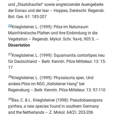
und „Staatshaufen“ sowie angrenzender Auengebiete
der Donau und der Isar – Hoppea, Denkschr. Regensb.
Bot. Ges. 61: 183-207
2
8
Krieglsteiner, L. (1999): Pilze im Naturraum
Mainfränkische Platten und ihre Einbindung in die
Vegetation – Regensb. Mykol. Schr. 9a+b, 905 S. –
Dissertation
27
Krieglsteiner, L. (1999): Squamanita contortipes neu
für Deutschland – Beitr. Kenntn. Pilze Mitteleur. 13: 15-
17
26
Krieglsteiner, L. (1999): Physalacria spec. Und
andere Pilze im NSG „Keilsteiner Hang“ bei
Regensburg – Beitr. Kenntn. Pilze Mitteleur. 13: 97-110
25
Bas, C. & L. Krieglsteiner (1998): Pseudobaeospora
pyrifera, a new species found in southern Germany
and the Netherlands – Z. Mykol. 64(2): 203-206