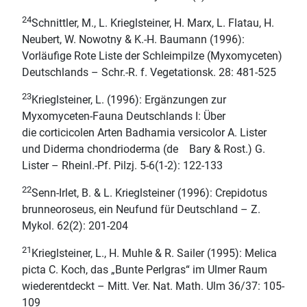
24
Schnittler, M., L. Krieglsteiner, H. Marx, L. Flatau, H.
Neubert, W. Nowotny & K.-H. Baumann (1996):
Vorläufige Rote Liste der Schleimpilze (Myxomyceten)
Deutschlands – Schr.-R. f. Vegetationsk. 28: 481-525
23
Krieglsteiner, L. (1996): Ergänzungen zur
Myxomyceten-Fauna Deutschlands I: Über
die corticicolen Arten Badhamia versicolor A. Lister
und Diderma chondrioderma (de Bary & Rost.) G.
Lister – Rheinl.-Pf. Pilzj. 5-6(1-2): 122-133
22
Senn-Irlet, B. & L. Krieglsteiner (1996): Crepidotus
brunneoroseus, ein Neufund für Deutschland – Z.
Mykol. 62(2): 201-204
21
Krieglsteiner, L., H. Muhle & R. Sailer (1995): Melica
picta C. Koch, das „Bunte Perlgras“ im Ulmer Raum
wiederentdeckt – Mitt. Ver. Nat. Math. Ulm 36/37: 105-
109