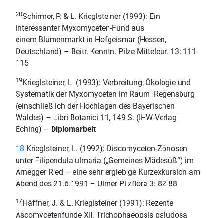
20
Schirmer, P. & L. Krieglsteiner (1993): Ein
interessanter Myxomyceten-Fund aus
einem Blumenmarkt in Hofgeismar (Hessen,
Deutschland) – Beitr. Kenntn. Pilze Mitteleur. 13: 111-
115
19
Krieglsteiner, L. (1993): Verbreitung, Ökologie und
Systematik der Myxomyceten im Raum Regensburg
(einschließlich der Hochlagen des Bayerischen
Waldes) – Libri Botanici 11, 149 S. (IHW-Verlag
Eching) –
Diplomarbeit
18
Krieglsteiner, L. (1992): Discomyceten-Zönosen
unter Filipendula ulmaria („Gemeines Mädesüß“) im
Arnegger Ried – eine sehr ergiebige Kurzexkursion am
Abend des 21.6.1991 – Ulmer Pilzflora 3: 82-88
17
Häffner, J. & L. Krieglsteiner (1991): Rezente
Ascomycetenfunde XII. Trichophaeopsis paludosa