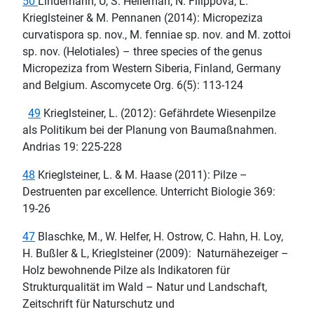
50
Lindemann, U, S. Helleman, N. Filippova, L.
Krieglsteiner & M. Pennanen (2014): Micropeziza
curvatispora sp. nov., M. fenniae sp. nov. and M. zottoi
sp. nov. (Helotiales) – three species of the genus
Micropeziza from Western Siberia, Finland, Germany
and Belgium. Ascomycete Org. 6(5): 113-124
49
Krieglsteiner, L. (2012): Gefährdete Wiesenpilze
als Politikum bei der Planung von Baumaßnahmen.
Andrias 19: 225-228
48
Krieglsteiner, L. & M. Haase (2011): Pilze –
Destruenten par excellence. Unterricht Biologie 369:
19-26
47
Blaschke, M., W. Helfer, H. Ostrow, C. Hahn, H. Loy,
H. Bußler & L, Krieglsteiner (2009): Naturnähezeiger –
Holz bewohnende Pilze als Indikatoren für
Strukturqualität im Wald – Natur und Landschaft,
Zeitschrift für Naturschutz und