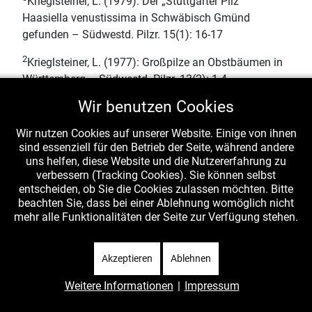
Krieglsteiner, L. (1979): Der „Stuttgarter Pilz“
Haasiella venustissima in Schwäbisch Gmünd
gefunden – Südwestd. Pilzr. 15(1): 16-17
2
Krieglsteiner, L. (1977): Großpilze an Obstbäumen in
Württemberg – Südwestd. Pilzr. 13(2): 1-4
Wir benutzen Cookies
1
Krieglsteiner, L. (1975): Die Großpilze des
Schulwaldes in Durlangen – Lupe 75(1): 1-4
Wir nutzen Cookies auf unserer Website. Einige von ihnen
sind essenziell für den Betrieb der Seite, während andere
uns helfen, diese Website und die Nutzererfahrung zu
verbessern (Tracking Cookies). Sie können selbst
entscheiden, ob Sie die Cookies zulassen möchten. Bitte
beachten Sie, dass bei einer Ablehnung womöglich nicht
mehr alle Funktionalitäten der Seite zur Verfügung stehen.
Akzeptieren
Ablehnen
Weitere Informationen
|
Impressum
Vorheriger Beitrag: Portugal-Algarve
Nächster Beitr
Zurück
Weiter