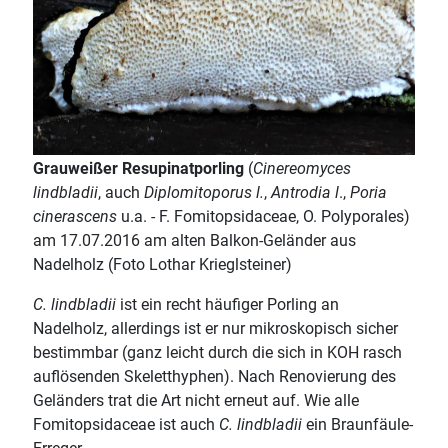
Grauweißer Resupinatporling
(
Cinereomyces
lindbladii
, auch
Diplomitoporus l.
,
Antrodia l
.,
Poria
cinerascens
u.a. - F. Fomitopsidaceae, O. Polyporales)
am 17.07.2016 am alten Balkon-Geländer aus
Nadelholz (Foto Lothar Krieglsteiner)
C. lindbladii
ist ein recht häufiger Porling an
Nadelholz, allerdings ist er nur mikroskopisch sicher
bestimmbar (ganz leicht durch die sich in KOH rasch
auflösenden Skeletthyphen). Nach Renovierung des
Geländers trat die Art nicht erneut auf. Wie alle
Fomitopsidaceae ist auch
C. lindbladii
ein Braunfäule-