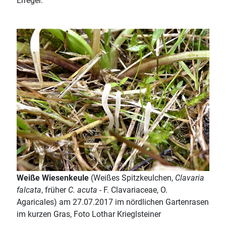
Erreger.
Weiße Wiesenkeule
(Weißes Spitzkeulchen,
Clavaria
falcata
, früher
C. acuta
- F. Clavariaceae, O.
Agaricales) am 27.07.2017 im nördlichen Gartenrasen
im kurzen Gras, Foto Lothar Krieglsteiner