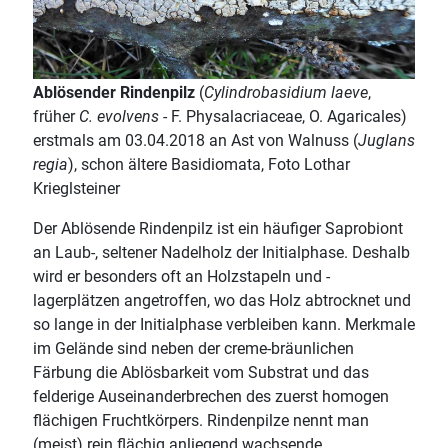
Ablösender Rindenpilz
(
Cylindrobasidium laeve
,
früher
C. evolvens
- F. Physalacriaceae, O. Agaricales)
erstmals am 03.04.2018 an Ast von Walnuss (
Juglans
regia
), schon ältere Basidiomata, Foto Lothar
Krieglsteiner
Der Ablösende Rindenpilz ist ein häufiger Saprobiont
an Laub-, seltener Nadelholz der Initialphase. Deshalb
wird er besonders oft an Holzstapeln und -
lagerplätzen angetroffen, wo das Holz abtrocknet und
so lange in der Initialphase verbleiben kann. Merkmale
im Gelände sind neben der creme-bräunlichen
Färbung die Ablösbarkeit vom Substrat und das
felderige Auseinanderbrechen des zuerst homogen
flächigen Fruchtkörpers. Rindenpilze nennt man
(meist) rein flächig anliegend wachsende