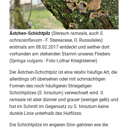
Ästchen-Schichtpilz
(
Stereum rameale
, auch
S.
ochraceoflavum
- F. Stereaceae, O. Russulales)
erstmals am 08.02.2017 entdeckt und seither dort
vorhanden am stehenden Stamm unseres Flieders
(
Syringa vulgaris
- Foto Lothar Krieglsteiner)
Der Ästchen-Schichtpilz ist eine relativ häufige Art, die
allerdings oft übersehen oder mit schmächtigen
Formen des noch häufigeren Striegeligen
Schichtpilzes (
S. hirsutum
) verwechselt wird.
S.
rameale
ist aber dünner und grauer (weniger gelb) und
hat im Schnitt im Gegensatz zu S. hirsutum keine
dunkle Linie unterhalb des Hutfilzes.
Die Schichtpilze im engeren Sinn gehören wie die