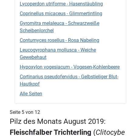
Lycoperdon utriforme - Hasenstäubling
Coprinellus micaceus - Glimmertintling
Gyromitra melaleuca - Schwarzweiße
Scheibenlorchel
Contumyces rosellus - Rosa Nabeling
Leucogyrophana mollusca - Weiche
Gewebehaut
Hypoxylon vogesiacum - Vogesen-Kohlenbeere
Cortinarius pseudofervidus - Gelbstieliger Blut-
Hautkopf
Alle Seiten
Seite 5 von 12
Pilz des Monats August 2019:
Fleischfalber Trichterling
(
Clitocybe