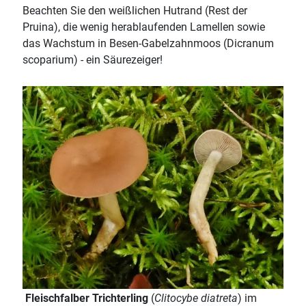
Beachten Sie den weißlichen Hutrand (Rest der
Pruina), die wenig herablaufenden Lamellen sowie
das Wachstum in Besen-Gabelzahnmoos (Dicranum
scoparium) - ein Säurezeiger!
Fleischfalber Trichterling
(
Clitocybe diatreta
) im