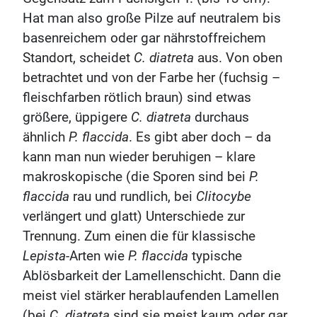
Hat man also große Pilze auf neutralem bis
basenreichem oder gar nährstoffreichem
Standort, scheidet
C. diatreta
aus. Von oben
betrachtet und von der Farbe her (fuchsig –
fleischfarben rötlich braun) sind etwas
größere, üppigere
C. diatreta
durchaus
ähnlich
P. flaccida
. Es gibt aber doch – da
kann man nun wieder beruhigen – klare
makroskopische (die Sporen sind bei
P.
flaccida
rau und rundlich, bei
Clitocybe
verlängert und glatt) Unterschiede zur
Trennung. Zum einen die für klassische
Lepista
-Arten wie
P. flaccida
typische
Ablösbarkeit der Lamellenschicht. Dann die
meist viel stärker herablaufenden Lamellen
(bei
C. diatreta
sind sie meist kaum oder gar