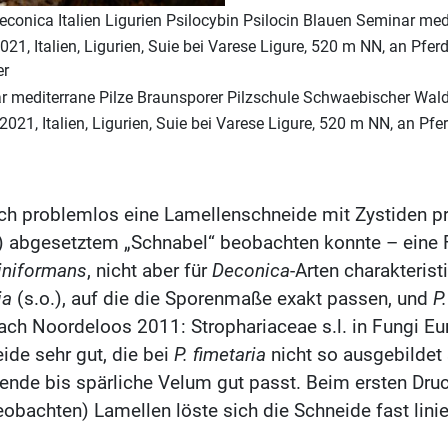
21, Italien, Ligurien, Suie bei Varese Ligure, 520 m NN, an Pferd
er
021, Italien, Ligurien, Suie bei Varese Ligure, 520 m NN, an Pfer
ch problemlos eine Lamellenschneide mit Zystiden prä
abgesetztem „Schnabel“ beobachten konnte – eine For
Liniformans
, nicht aber für
Deconica
-Arten charakteris
ia
(s.o.), auf die die Sporenmaße exakt passen, und
P
ch Noordeloos 2011: Strophariaceae s.l. in Fungi Eu
de sehr gut, die bei
P. fimetaria
nicht so ausgebildet 
lende bis spärliche Velum gut passt. Beim ersten Dr
obachten) Lamellen löste sich die Schneide fast linie