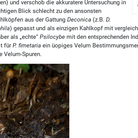
en) und verschob die akkuratere Untersuchung in
htigen Blick schlecht zu den ansonsten
hlköpfen aus der Gattung
Deconica
(z.B.
D.
hila
) gepasst und als einzigen Kahlkopf mit vergleic
aber als „echte“
Psilocybe
mit den entsprechenden Ind
st für
P. fimetaria
ein üopiges Velum Bestimmungsmerkm
te Velum-Spuren.