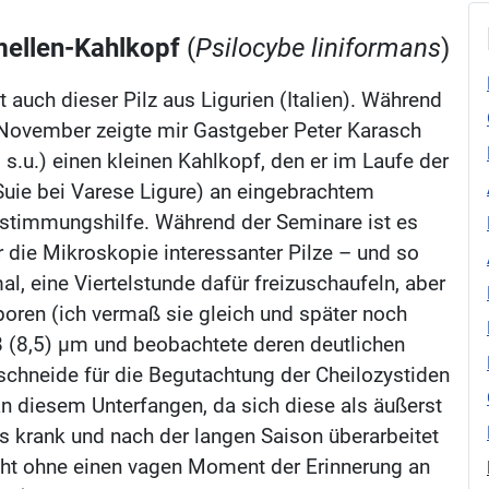
mellen-Kahlkopf
(
Psilocybe liniformans
)
uch dieser Pilz aus Ligurien (Italien). Während
November zeigte mir Gastgeber Peter Karasch
s.u.) einen kleinen Kahlkopf, den er im Laufe der
uie bei Varese Ligure) an eingebrachtem
stimmungshilfe. Während der Seminare ist es
ür die Mikroskopie interessanter Pilze – und so
al, eine Viertelstunde dafür freizuschaufeln, aber
poren (ich vermaß sie gleich und später noch
 (8,5) µm und beobachtete deren deutlichen
chneide für die Begutachtung der Cheilozystiden
 an diesem Unterfangen, da sich diese als äußerst
as krank und nach der langen Saison überarbeitet
cht ohne einen vagen Moment der Erinnerung an