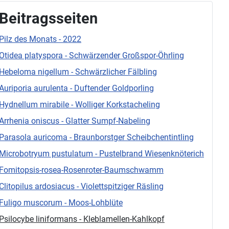
Beitragsseiten
Pilz des Monats - 2022
Otidea platyspora - Schwärzender Großspor-Öhrling
Hebeloma nigellum - Schwärzlicher Fälbling
Auriporia aurulenta - Duftender Goldporling
Hydnellum mirabile - Wolliger Korkstacheling
Arrhenia oniscus - Glatter Sumpf-Nabeling
Parasola auricoma - Braunborstger Scheibchentintling
Microbotryum pustulatum - Pustelbrand Wiesenknöterich
Fomitopsis-rosea-Rosenroter-Baumschwamm
Clitopilus ardosiacus - Violettspitziger Räsling
Fuligo muscorum - Moos-Lohblüte
Psilocybe liniformans - Kleblamellen-Kahlkopf