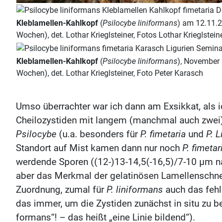
Kleblamellen-Kahlkopf
(
Psilocybe liniformans
) am 12.11.20
Wochen), det. Lothar Krieglsteiner, Fotos Lothar Krieglstein
Kleblamellen-Kahlkopf
(
Psilocybe liniformans
), November 2
Wochen), det. Lothar Krieglsteiner, Foto Peter Karasch
Umso überrachter war ich dann am Exsikkat, als i
Cheilozystiden mit langem (manchmal auch zwei) 
Psilocybe
(u.a. besonders für
P. fimetaria
und
P. 
Standort auf Mist kamen dann nur noch
P. fimetar
werdende Sporen ((12-)13-14,5(-16,5)/7-10 µm na
aber das Merkmal der gelatinösen Lamellenschnei
Zuordnung, zumal für
P. liniformans
auch das feh
das immer, um die Zystiden zunächst in situ zu be
formans“! – das heißt „eine Linie bildend“).