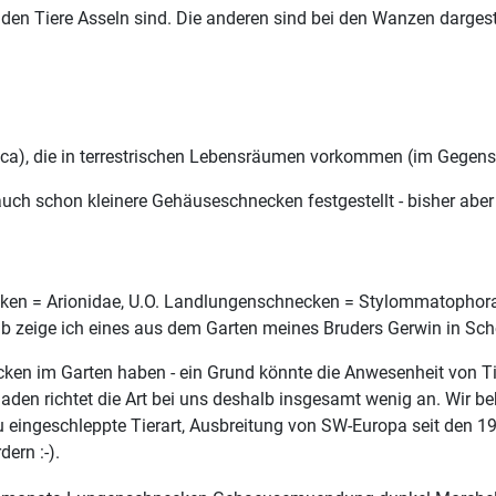
iden Tiere Asseln sind. Die anderen sind bei den Wanzen dargest
ca), die in terrestrischen Lebensräumen vorkommen (im Gegens
uch schon kleinere Gehäuseschnecken festgestellt - bisher abe
ken = Arionidae, U.O. Landlungenschnecken = Stylommatophora)
b zeige ich eines aus dem Garten meines Bruders Gerwin in Scho
ken im Garten haben - ein Grund könnte die Anwesenheit von Tig
 richtet die Art bei uns deshalb insgesamt wenig an. Wir bekäm
u eingeschleppte Tierart, Ausbreitung von SW-Europa seit den 19
ern :-).