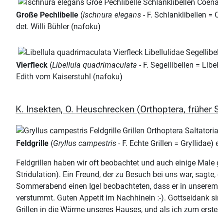
Große Pechlibelle
(
Ischnura elegans
- F. Schlanklibellen =
det. Willi Bühler (nafoku)
Vierfleck
(
Libellula quadrimaculata
- F. Segellibellen = Lib
Edith vom Kaiserstuhl (nafoku)
K. Insekten, O. Heuschrecken (Orthoptera, früher S
Feldgrille
(
Gryllus campestris
- F. Echte Grillen = Gryllidae
Feldgrillen haben wir oft beobachtet und auch einige Mal
Stridulation). Ein Freund, der zu Besuch bei uns war, sagte,
Sommerabend einen Igel beobachteten, dass er in unserem G
verstummt. Guten Appetit im Nachhinein :-). Gottseidank s
Grillen in die Wärme unseres Hauses, und als ich zum erste