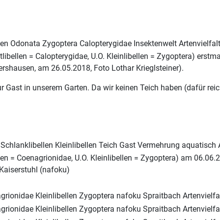
htlibellen = Calopterygidae, U.O. Kleinlibellen = Zygoptera) ers
ershausen, am 26.05.2018, Foto Lothar Krieglsteiner).
ur Gast in unserem Garten. Da wir keinen Teich haben (dafür reich
llen = Coenagrionidae, U.O. Kleinlibellen = Zygoptera) am 06.0
 Kaiserstuhl (nafoku)