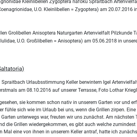
 Coenagrionidae, U.O. Kleinlibellen = Zygoptera) am 20.07.2016 in
ellulidae, U.O. Großlibellen = Anisoptera) am 05.06.2018 in unser
altatoria)
) erstmals am 08.10.2016 auf unserer Terrasse, Foto Lothar Kriegl
e gesehen, sie kommen schon nativ in unserem Garten vor und er
 er fühle sich wie im Urlaub bei uns, wenn die Grillen zirpen. Ei
arten unterwegs war, freuten wir uns zunächst. Am nächsten Tag
ind die Grillen wiedergekommen, es gibt auch welche zumindest 
n Mal eine von ihnen in unserem Keller antraf, hatte ich zunächs