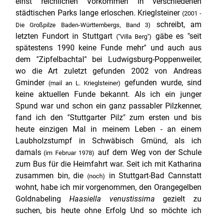
einst reichlichen Vorkommen in verschiedenen
städtischen Parks lange erloschen. Krieglsteiner
(2001 -
schreibt, am
Die Großpilze Baden-Württembergs, Band 3)
letzten Fundort in Stuttgart
gäbe es "seit
("Villa Berg")
spätestens 1990 keine Funde mehr" und auch aus
dem "Zipfelbachtal" bei Ludwigsburg-Poppenweiler,
wo die Art zuletzt gefunden 2002 von Andreas
Gminder
gefunden wurde, sind
(mail an L. Krieglsteiner)
keine aktuellen Funde bekannt. Als ich ein junger
Spund war und schon ein ganz passabler Pilzkenner,
fand ich den "Stuttgarter Pilz" zum ersten und bis
heute einzigen Mal in meinem Leben - an einem
Laubholzstumpf in Schwäbisch Gmünd, als ich
damals
auf dem Weg von der Schule
(im Februar 1978)
zum Bus für die Heimfahrt war. Seit ich mit Katharina
zusammen bin, die
in Stuttgart-Bad Cannstatt
(noch)
wohnt, habe ich mir vorgenommen, den Orangegelben
Goldnabeling
Haasiella venustissima
gezielt zu
suchen, bis heute ohne Erfolg Und so möchte ich