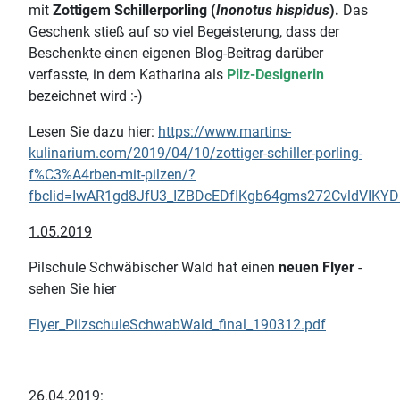
mit
Zottigem Schillerporling (
Inonotus hispidus
).
Das
Geschenk stieß auf so viel Begeisterung, dass der
Beschenkte einen eigenen Blog-Beitrag darüber
verfasste, in dem Katharina als
Pilz-Designerin
bezeichnet wird :-)
Lesen Sie dazu hier:
https://www.martins-
kulinarium.com/2019/04/10/zottiger-schiller-porling-
f%C3%A4rben-mit-pilzen/?
fbclid=IwAR1gd8JfU3_IZBDcEDfIKgb64gms272CvldVIKYD
1.05.2019
Pilschule Schwäbischer Wald hat einen
neuen Flyer
-
sehen Sie hier
Flyer_PilzschuleSchwabWald_final_190312.pdf
26.04.2019: