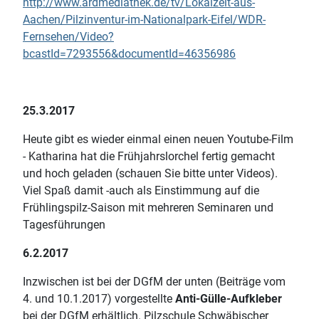
http://www.ardmediathek.de/tv/Lokalzeit-aus-
Aachen/Pilzinventur-im-Nationalpark-Eifel/WDR-
Fernsehen/Video?
bcastId=7293556&documentId=46356986
25.3.2017
Heute gibt es wieder einmal einen neuen Youtube-Film
- Katharina hat die Frühjahrslorchel fertig gemacht
und hoch geladen (schauen Sie bitte unter Videos).
Viel Spaß damit -auch als Einstimmung auf die
Frühlingspilz-Saison mit mehreren Seminaren und
Tagesführungen
6.2.2017
Inzwischen ist bei der DGfM der unten (Beiträge vom
4. und 10.1.2017) vorgestellte
Anti-Gülle-Aufkleber
bei der DGfM erhältlich. Pilzschule Schwäbischer