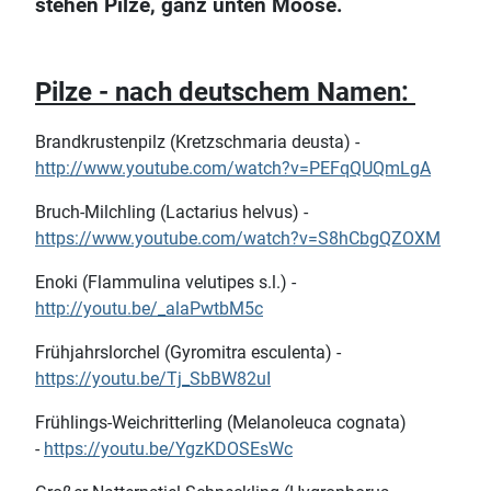
stehen Pilze, ganz unten Moose.
Pilze - nach deutschem Namen:
Brandkrustenpilz (Kretzschmaria deusta) -
http://www.youtube.com/watch?v=PEFqQUQmLgA
Bruch-Milchling (Lactarius helvus) -
https://www.youtube.com/watch?v=S8hCbgQZOXM
Enoki (Flammulina velutipes s.l.) -
http://youtu.be/_alaPwtbM5c
Frühjahrslorchel (Gyromitra esculenta) -
https://youtu.be/Tj_SbBW82uI
Frühlings-Weichritterling (Melanoleuca cognata)
-
https://youtu.be/YgzKDOSEsWc