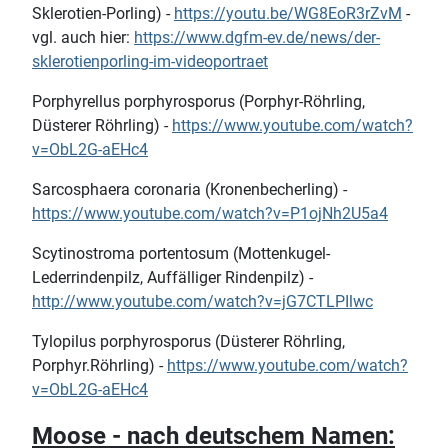
Sklerotien-Porling) -
https://youtu.be/WG8EoR3rZvM
-
vgl. auch hier:
https://www.dgfm-ev.de/news/der-
sklerotienporling-im-videoportraet
Porphyrellus porphyrosporus (Porphyr-Röhrling,
Düsterer Röhrling) -
https://www.youtube.com/watch?
v=ObL2G-aEHc4
Sarcosphaera coronaria (Kronenbecherling) -
https://www.youtube.com/watch?v=P1ojNh2U5a4
Scytinostroma portentosum (Mottenkugel-
Lederrindenpilz, Auffälliger Rindenpilz) -
http://www.youtube.com/watch?v=jG7CTLPIlwc
Tylopilus porphyrosporus (Düsterer Röhrling,
Porphyr.Röhrling) -
https://www.youtube.com/watch?
v=ObL2G-aEHc4
Moose - nach deutschem Namen: