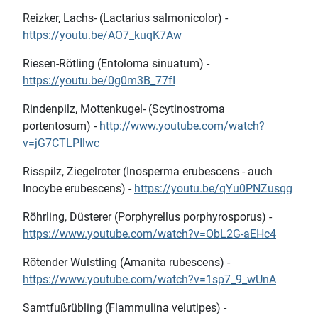
Reizker, Lachs- (Lactarius salmonicolor) -
https://youtu.be/AO7_kuqK7Aw
Riesen-Rötling (Entoloma sinuatum) -
https://youtu.be/0g0m3B_77fI
Rindenpilz, Mottenkugel- (Scytinostroma
portentosum) -
http://www.youtube.com/watch?
v=jG7CTLPIlwc
Risspilz, Ziegelroter (Inosperma erubescens - auch
Inocybe erubescens) -
https://youtu.be/qYu0PNZusgg
Röhrling, Düsterer (Porphyrellus porphyrosporus) -
https://www.youtube.com/watch?v=ObL2G-aEHc4
Rötender Wulstling (Amanita rubescens) -
https://www.youtube.com/watch?v=1sp7_9_wUnA
Samtfußrübling (Flammulina velutipes) -