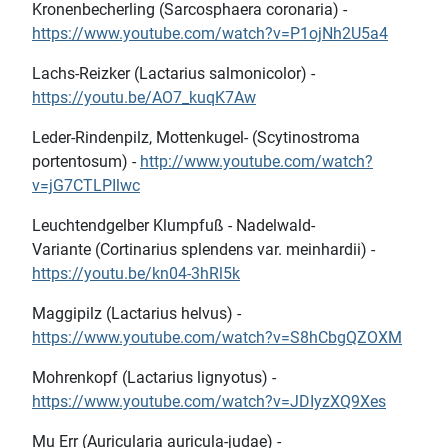
Kronenbecherling (Sarcosphaera coronaria) -
https://www.youtube.com/watch?v=P1ojNh2U5a4
Lachs-Reizker (Lactarius salmonicolor) -
https://youtu.be/AO7_kuqK7Aw
Leder-Rindenpilz, Mottenkugel- (Scytinostroma
portentosum) -
http://www.youtube.com/watch?
v=jG7CTLPIlwc
Leuchtendgelber Klumpfuß - Nadelwald-
Variante (Cortinarius splendens var. meinhardii) -
https://youtu.be/kn04-3hRl5k
Maggipilz (Lactarius helvus) -
https://www.youtube.com/watch?v=S8hCbgQZOXM
Mohrenkopf (Lactarius lignyotus) -
https://www.youtube.com/watch?v=JDIyzXQ9Xes
Mu Err (Auricularia auricula-judae) -