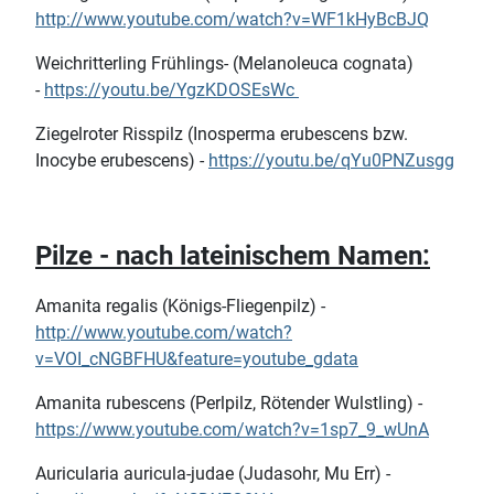
http://www.youtube.com/watch?v=WF1kHyBcBJQ
Weichritterling Frühlings- (Melanoleuca cognata)
-
https://youtu.be/YgzKDOSEsWc
Ziegelroter Risspilz (Inosperma erubescens bzw.
Inocybe erubescens) -
https://youtu.be/qYu0PNZusgg
Pilze - nach lateinischem Namen:
Amanita regalis (Königs-Fliegenpilz) -
http://www.youtube.com/watch?
v=VOI_cNGBFHU&feature=youtube_gdata
Amanita rubescens (Perlpilz, Rötender Wulstling) -
https://www.youtube.com/watch?v=1sp7_9_wUnA
Auricularia auricula-judae (Judasohr, Mu Err) -