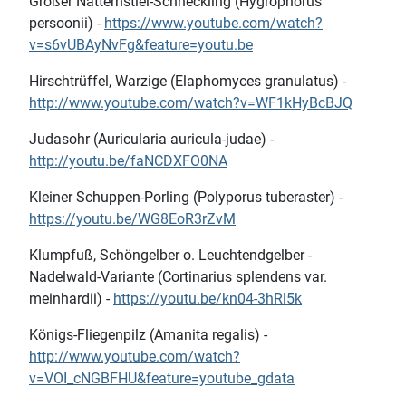
Großer Natternstiel-Schneckling (Hygrophorus
persoonii) -
https://www.youtube.com/watch?
v=s6vUBAyNvFg&feature=youtu.be
Hirschtrüffel, Warzige (Elaphomyces granulatus) -
http://www.youtube.com/watch?v=WF1kHyBcBJQ
Judasohr (Auricularia auricula-judae) -
http://youtu.be/faNCDXFO0NA
Kleiner Schuppen-Porling (Polyporus tuberaster) -
https://youtu.be/WG8EoR3rZvM
Klumpfuß, Schöngelber o. Leuchtendgelber -
Nadelwald-Variante (Cortinarius splendens var.
meinhardii) -
https://youtu.be/kn04-3hRl5k
Königs-Fliegenpilz (Amanita regalis) -
http://www.youtube.com/watch?
v=VOI_cNGBFHU&feature=youtube_gdata