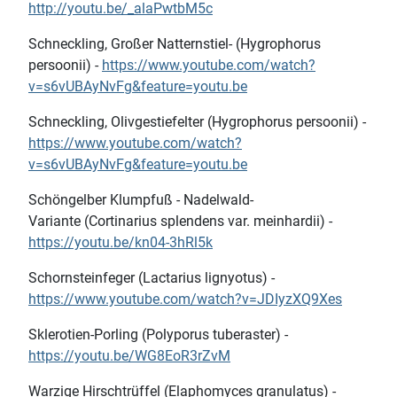
http://youtu.be/_alaPwtbM5c
Schneckling, Großer Natternstiel- (Hygrophorus
persoonii) -
https://www.youtube.com/watch?
v=s6vUBAyNvFg&feature=youtu.be
Schneckling, Olivgestiefelter (Hygrophorus persoonii) -
https://www.youtube.com/watch?
v=s6vUBAyNvFg&feature=youtu.be
Schöngelber Klumpfuß - Nadelwald-
Variante (Cortinarius splendens var. meinhardii) -
https://youtu.be/kn04-3hRl5k
Schornsteinfeger (Lactarius lignyotus) -
https://www.youtube.com/watch?v=JDIyzXQ9Xes
Sklerotien-Porling (Polyporus tuberaster) -
https://youtu.be/WG8EoR3rZvM
Warzige Hirschtrüffel (Elaphomyces granulatus) -