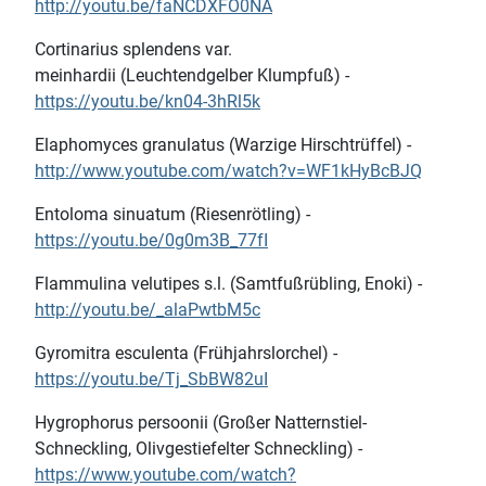
http://youtu.be/faNCDXFO0NA
Cortinarius splendens var.
meinhardii (Leuchtendgelber Klumpfuß) -
https://youtu.be/kn04-3hRl5k
Elaphomyces granulatus (Warzige Hirschtrüffel) -
http://www.youtube.com/watch?v=WF1kHyBcBJQ
Entoloma sinuatum (Riesenrötling) -
https://youtu.be/0g0m3B_77fI
Flammulina velutipes s.l. (Samtfußrübling, Enoki) -
http://youtu.be/_alaPwtbM5c
Gyromitra esculenta (Frühjahrslorchel) -
https://youtu.be/Tj_SbBW82uI
Hygrophorus persoonii (Großer Natternstiel-
Schneckling, Olivgestiefelter Schneckling) -
https://www.youtube.com/watch?