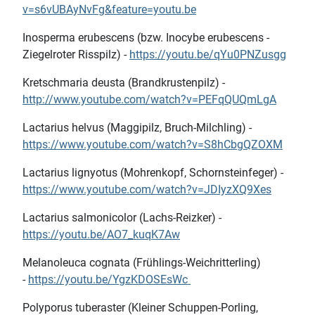
v=s6vUBAyNvFg&feature=youtu.be
Inosperma erubescens (bzw. Inocybe erubescens -
Ziegelroter Risspilz) -
https://youtu.be/qYu0PNZusgg
Kretschmaria deusta (Brandkrustenpilz) -
http://www.youtube.com/watch?v=PEFqQUQmLgA
Lactarius helvus (Maggipilz, Bruch-Milchling) -
https://www.youtube.com/watch?v=S8hCbgQZOXM
Lactarius lignyotus (Mohrenkopf, Schornsteinfeger) -
https://www.youtube.com/watch?v=JDIyzXQ9Xes
Lactarius salmonicolor (Lachs-Reizker) -
https://youtu.be/AO7_kuqK7Aw
Melanoleuca cognata (Frühlings-Weichritterling)
-
https://youtu.be/YgzKDOSEsWc
Polyporus tuberaster (Kleiner Schuppen-Porling,