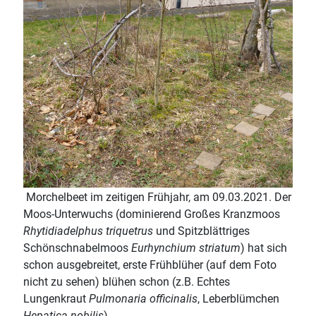
Morchelbeet im zeitigen Frühjahr, am 09.03.2021. Der
Moos-Unterwuchs (dominierend Großes Kranzmoos
Rhytidiadelphus triquetrus
und Spitzblättriges
Schönschnabelmoos
Eurhynchium striatum
) hat sich
schon ausgebreitet, erste Frühblüher (auf dem Foto
nicht zu sehen) blühen schon (z.B. Echtes
Lungenkraut
Pulmonaria officinalis
, Leberblümchen
Hepatica nobilis
).