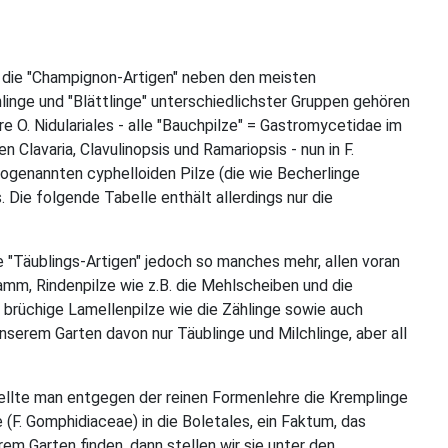
in die "Champignon-Artigen" neben den meisten
hlinge und "Blättlinge" unterschiedlichster Gruppen gehören
re O. Nidulariales - alle "Bauchpilze" = Gastromycetidae im
n Clavaria, Clavulinopsis und Ramariopsis - nun in F.
 sogenannten cyphelloiden Pilze (die wie Becherlinge
Die folgende Tabelle enthält allerdings nur die
e "Täublings-Artigen" jedoch so manches mehr, allen voran
wamm, Rindenpilze wie z.B. die Mehlscheiben und die
ht brüchige Lamellenpilze wie die Zählinge sowie auch
unserem Garten davon nur Täublinge und Milchlinge, aber all
stellte man entgegen der reinen Formenlehre die Kremplinge
e (F. Gomphidiaceae) in die Boletales, ein Faktum, das
rem Garten finden, dann stellen wir sie unter den