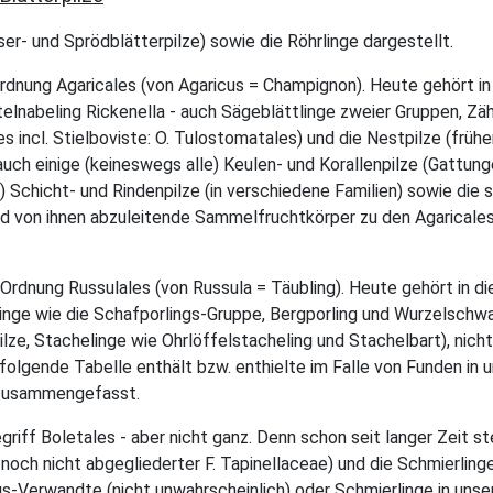
aser- und Sprödblätterpilze) sowie die Röhrlinge dargestellt.
 Ordnung Agaricales (von Agaricus = Champignon). Heute gehört 
telnabeling Rickenella - auch Sägeblättlinge zweier Gruppen, Zä
s incl. Stielboviste: O. Tulostomatales) und die Nestpilze (frühe
auch einige (keineswegs alle) Keulen- und Korallenpilze (Gattunge
le) Schicht- und Rindenpilze (in verschiedene Familien) sowie die
 von ihnen abzuleitende Sammelfruchtkörper zu den Agaricales. 
 Ordnung Russulales (von Russula = Täubling). Heute gehört in di
orlinge wie die Schafporlings-Gruppe, Bergporling und Wurzelsch
tpilze, Stachelinge wie Ohrlöffelstacheling und Stachelbart), nic
 folgende Tabelle enthält bzw. enthielte im Falle von Funden in 
l. zusammengefasst.
griff Boletales - aber nicht ganz. Denn schon seit langer Zeit 
ls noch nicht abgegliederter F. Tapinellaceae) und die Schmierling
ngs-Verwandte (nicht unwahrscheinlich) oder Schmierlinge in unse