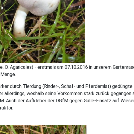
ae, O. Agaricales) - erstmals am 07.10.2016 in unserem Gartenra
r Menge.
er durch Tierdung (Rinder-, Schaf- und Pferdemist) gedüngte S
et er allerdings, weshalb seine Vorkommen stark zurück gegange
fM. Auch der Aufkleber der DGfM gegen Gülle-Einsatz auf Wiesen
raktor.