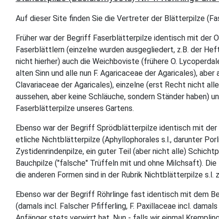
Auf dieser Site finden Sie die Vertreter der Blätterpilze (F
Früher war der Begriff Faserblätterpilze identisch mit der
Faserblättlern (einzelne wurden ausgegliedert, z.B. der Hef
nicht hierher) auch die Weichboviste (frühere O. Lycoperdale
alten Sinn und alle nun F. Agaricaceae der Agaricales), aber 
Clavariaceae der Agaricales), einzelne (erst Recht nicht al
aussehen, aber keine Schläuche, sondern Ständer haben) und
Faserblätterpilze unseres Gartens.
Ebenso war der Begriff Sprödblätterpilze identisch mit der
etliche Nichtblätterpilze (Aphyllophorales s.l., darunter P
Zystidenrindenpilze, ein guter Teil (aber nicht alle) Schich
Bauchpilze ("falsche" Trüffeln mit und ohne Milchsaft). Die
die anderen Formen sind in der Rubrik Nichtblätterpilze s.
Ebenso war der Begriff Röhrlinge fast identisch mit dem Be
(damals incl. Falscher Pfifferling, F. Paxillaceae incl. dama
Anfänger stets verwirrt hat. Nun - falls wir einmal Krempli