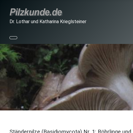
Dr. Lothar und Katharina Krieglsteiner
Ständerpilze (Basidiomycota) Nr. 1: Röhrlinge und 