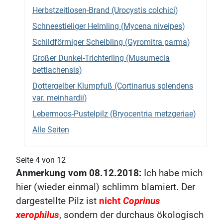
Herbstzeitlosen-Brand (Urocystis colchici)
Schneestieliger Helmling (Mycena niveipes)
Schildförmiger Scheibling (Gyromitra parma)
Großer Dunkel-Trichterling (Musumecia
bettlachensis)
Dottergelber Klumpfuß (Cortinarius splendens
var. meinhardii)
Lebermoos-Pustelpilz (Bryocentria metzgeriae)
Alle Seiten
Seite 4 von 12
Anmerkung vom 08.12.2018:
Ich habe mich
hier (wieder einmal) schlimm blamiert. Der
dargestellte Pilz ist
nicht
Coprinus
xerophilus
, sondern der durchaus ökologisch