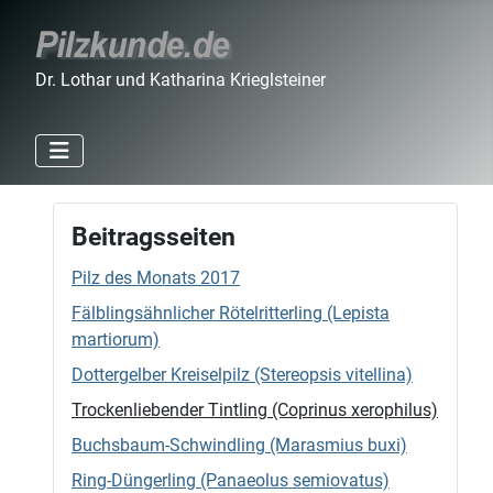
Dr. Lothar und Katharina Krieglsteiner
Beitragsseiten
Pilz des Monats 2017
Fälblingsähnlicher Rötelritterling (Lepista
martiorum)
Dottergelber Kreiselpilz (Stereopsis vitellina)
Trockenliebender Tintling (Coprinus xerophilus)
Buchsbaum-Schwindling (Marasmius buxi)
Ring-Düngerling (Panaeolus semiovatus)