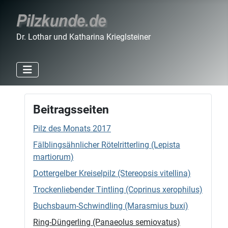
Dr. Lothar und Katharina Krieglsteiner
Beitragsseiten
Pilz des Monats 2017
Fälblingsähnlicher Rötelritterling (Lepista
martiorum)
Dottergelber Kreiselpilz (Stereopsis vitellina)
Trockenliebender Tintling (Coprinus xerophilus)
Buchsbaum-Schwindling (Marasmius buxi)
Ring-Düngerling (Panaeolus semiovatus)