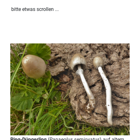
bitte etwas scrollen ...
Ring-Düngerling
(
Panaeolus semiovatus
) auf altem