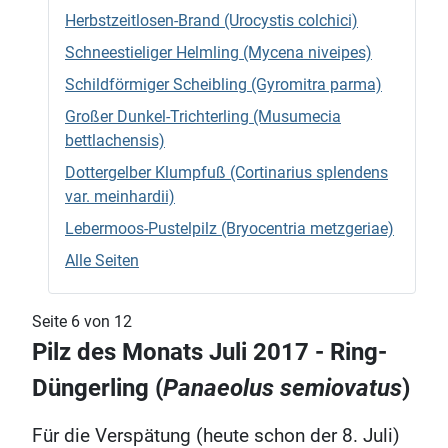
Herbstzeitlosen-Brand (Urocystis colchici)
Schneestieliger Helmling (Mycena niveipes)
Schildförmiger Scheibling (Gyromitra parma)
Großer Dunkel-Trichterling (Musumecia
bettlachensis)
Dottergelber Klumpfuß (Cortinarius splendens
var. meinhardii)
Lebermoos-Pustelpilz (Bryocentria metzgeriae)
Alle Seiten
Seite 6 von 12
Pilz des Monats Juli 2017 - Ring-
Düngerling (
Panaeolus semiovatus
)
Für die Verspätung (heute schon der 8. Juli)