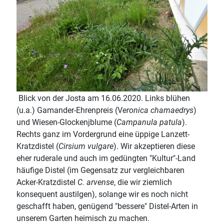
Blick von der Josta am 16.06.2020. Links blühen
(u.a.) Gamander-Ehrenpreis (V
eronica chamaedrys
)
und Wiesen-Glockenjblume (
Campanula patula
).
Rechts ganz im Vordergrund eine üppige Lanzett-
Kratzdistel (
Cirsium vulgare
). Wir akzeptieren diese
eher ruderale und auch im gedüngten "Kultur"-Land
häufige Distel (im Gegensatz zur vergleichbaren
Acker-Kratzdistel
C. arvense
, die wir ziemlich
konsequent austilgen), solange wir es noch nicht
geschafft haben, genügend "bessere" Distel-Arten in
unserem Garten heimisch zu machen.