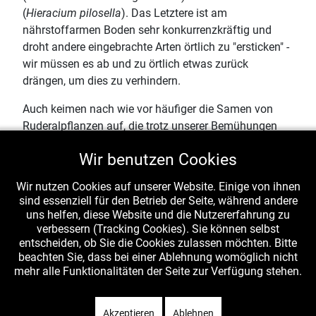
(
Hieracium pilosella
). Das Letztere ist am
nährstoffarmen Boden sehr konkurrenzkräftig und
droht andere eingebrachte Arten örtlich zu "ersticken" -
wir müssen es ab und zu örtlich etwas zurück
drängen, um dies zu verhindern.
Auch keimen nach wie vor häufiger die Samen von
Ruderalpflanzen auf, die trotz unserer Bemühungen
noch in der Samenbank (ja, so heißt das!) des Bodens
Wir benutzen Cookies
vorhanden sind, so z.B. Breitwegerich, Haarfeiner
Pippau oder Lolch. Es wird noch dauern, bis die kleine
Wir nutzen Cookies auf unserer Website. Einige von ihnen
saure Heide einmal so stabil ist, dass dies
sind essenziell für den Betrieb der Seite, während andere
unterbleiben kann - und sich weitere Arten
uns helfen, diese Website und die Nutzererfahrung zu
nährstoffarmer Standorte so gut etablieren können,
verbessern (Tracking Cookies). Sie können selbst
entscheiden, ob Sie die Cookies zulassen möchten. Bitte
dass sie eine stabile, wenn auch kleine Heimat in
beachten Sie, dass bei einer Ablehnung womöglich nicht
unserem Garten gefunden haben.
mehr alle Funktionalitäten der Seite zur Verfügung stehen.
Wir halten Sie jedenfalls auf dem Laufenden!
Akzeptieren
Ablehnen