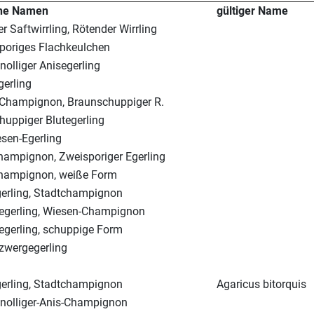
he Namen
gültiger Name
r Saftwirrling, Rötender Wirrling
poriges Flachkeulchen
nolliger Anisegerling
erling
-Champignon, Braunschuppiger R.
uppiger Blutegerling
sen-Egerling
hampignon, Zweisporiger Egerling
hampignon, weiße Form
gerling, Stadtchampignon
egerling, Wiesen-Champignon
egerling, schuppige Form
zwergegerling
gerling, Stadtchampignon
Agaricus bitorquis
knolliger-Anis-Champignon