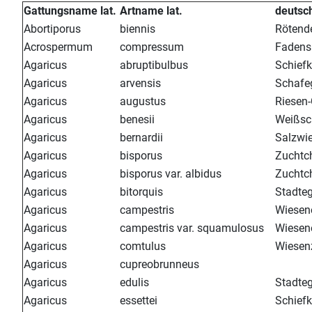
Gattungsname lat.
Artname lat.
deutsc
Abortiporus
biennis
Rötende
Acrospermum
compressum
Fadens
Agaricus
abruptibulbus
Schiefk
Agaricus
arvensis
Schafeg
Agaricus
augustus
Riesen
Agaricus
benesii
Weißsch
Agaricus
bernardii
Salzwie
Agaricus
bisporus
Zuchtc
Agaricus
bisporus var. albidus
Zuchtc
Agaricus
bitorquis
Stadte
Agaricus
campestris
Wiesen
Agaricus
campestris var. squamulosus
Wiesen
Agaricus
comtulus
Wiesen
Agaricus
cupreobrunneus
Agaricus
edulis
Stadte
Agaricus
essettei
Schief