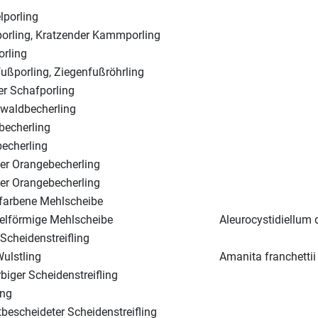
porling
rling, Kratzender Kammporling
orling
ußporling, Ziegenfußröhrling
r Schafporling
waldbecherling
becherling
echerling
ter Orangebecherling
ter Orangebecherling
farbene Mehlscheibe
elförmige Mehlscheibe
Aleurocystidiellum 
Scheidenstreifling
ulstling
Amanita franchettii
biger Scheidenstreifling
ing
bescheideter Scheidenstreifling