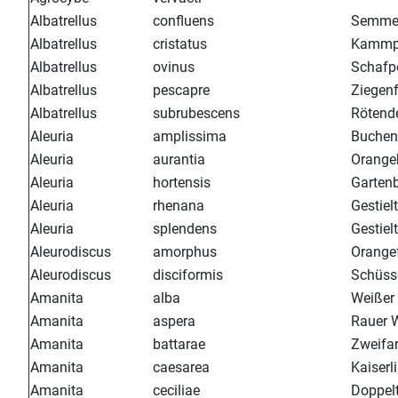
Albatrellus
confluens
Semmel
Albatrellus
cristatus
Kammpo
Albatrellus
ovinus
Schafp
Albatrellus
pescapre
Ziegenf
Albatrellus
subrubescens
Rötende
Aleuria
amplissima
Buchen
Aleuria
aurantia
Orange
Aleuria
hortensis
Gartenb
Aleuria
rhenana
Gestiel
Aleuria
splendens
Gestiel
Aleurodiscus
amorphus
Orange
Aleurodiscus
disciformis
Schüss
Amanita
alba
Weißer 
Amanita
aspera
Rauer W
Amanita
battarae
Zweifar
Amanita
caesarea
Kaiserl
Amanita
ceciliae
Doppelt