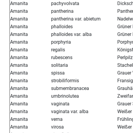
Amanita
pachyvolvata
Dicksch
Amanita
pantherina
Panther
Amanita
pantherina var. abietum
Nadelwa
Amanita
phalloides
Grüner 
Amanita
phalloides var. alba
Grüner 
Amanita
porphyria
Porphyr
Amanita
regalis
Königsf
Amanita
rubescens
Perlpilz
Amanita
solitaria
Stachel
Amanita
spissa
Grauer 
Amanita
strobiliformis
Fransig
Amanita
submembranacea
Grauhäu
Amanita
umbrinolutea
Zweifar
Amanita
vaginata
Grauer 
Amanita
vaginata var. alba
Weißer 
Amanita
verna
Frühlin
Amanita
virosa
Weißer 