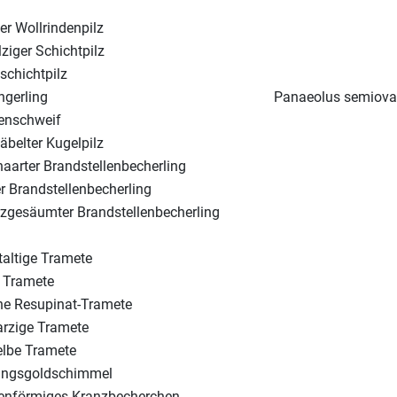
er Wollrindenpilz
lziger Schichtpilz
schichtpilz
ngerling
Panaeolus semiova
nschweif
belter Kugelpilz
aarter Brandstellenbecherling
r Brandstellenbecherling
zgesäumter Brandstellenbecherling
taltige Tramete
e Tramete
he Resupinat-Tramete
arzige Tramete
elbe Tramete
ingsgoldschimmel
enförmiges Kranzbecherchen