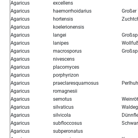
Agaricus
excellens
Agaricus
haemorrhoidarius
Großer
Agaricus
hortensis
Zuchtc
Agaricus
koelerionensis
Agaricus
langei
Großspo
Agaricus
lanipes
Wollfu
Agaricus
macrosporus
Großspo
Agaricus
nivescens
Agaricus
placomyces
Agaricus
porphyrizon
Agaricus
praeclaresquamosus
Perlhuh
Agaricus
romagnesii
Agaricus
semotus
Weinröt
Agaricus
silvaticus
Waldeg
Agaricus
silvicola
Dünnfle
Agaricus
subfloccosus
Schwar
Agaricus
subperonatus