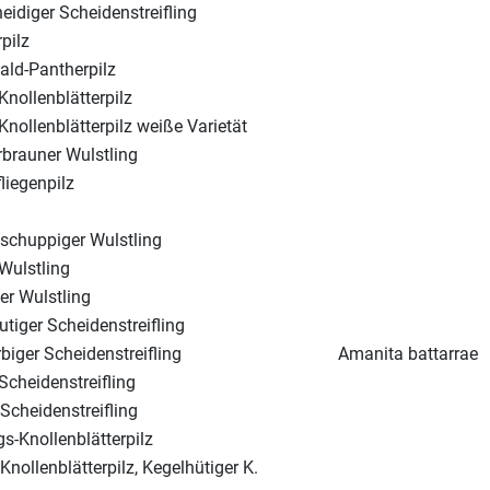
eidiger Scheidenstreifling
pilz
ld-Pantherpilz
Knollenblätterpilz
Knollenblätterpilz weiße Varietät
brauner Wulstling
liegenpilz
schuppiger Wulstling
Wulstling
er Wulstling
tiger Scheidenstreifling
biger Scheidenstreifling
Amanita battarrae
Scheidenstreifling
Scheidenstreifling
gs-Knollenblätterpilz
Knollenblätterpilz, Kegelhütiger K.