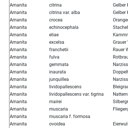
Amanita
citrina
Gelber 
Amanita
citrina var. alba
Gelber 
Amanita
crocea
Orangeg
Amanita
echinocephala
Stachel
Amanita
eliae
Kammra
Amanita
excelsa
Grauer 
Amanita
franchetii
Rauer W
Amanita
fulva
Rotbrau
Amanita
gemmata
Narziss
Amanita
inaurata
Doppelt
Amanita
junquillea
Narziss
Amanita
lividopallescens
Bleigra
Amanita
lividopallescens var. tigrina
Nattern
Amanita
mairei
Silberg
Amanita
muscaria
Fliegen
Amanita
muscaria f. formosa
Amanita
ovoidea
Eierwul