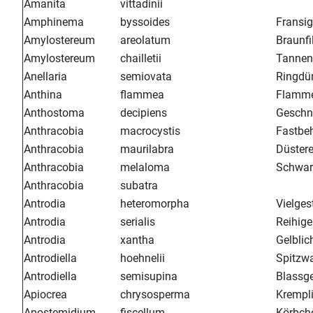
Amanita
vittadinii
Amphinema
byssoides
Fransig
Amylostereum
areolatum
Braunfi
Amylostereum
chailletii
Tannen
Anellaria
semiovata
Ringdü
Anthina
flammea
Flamme
Anthostoma
decipiens
Geschnä
Anthracobia
macrocystis
Fastbeh
Anthracobia
maurilabra
Düstere
Anthracobia
melaloma
Schwar
Anthracobia
subatra
Antrodia
heteromorpha
Vielges
Antrodia
serialis
Reihig
Antrodia
xantha
Gelblic
Antrodiella
hoehnelii
Spitzw
Antrodiella
semisupina
Blassg
Apiocrea
chrysosperma
Krempl
Apostemidium
fiscellum
Körbch