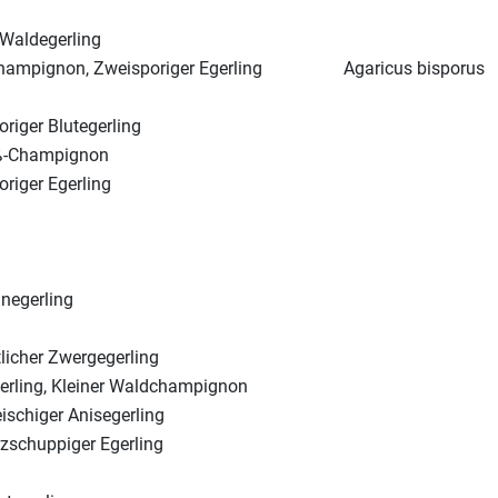
 Waldegerling
hampignon, Zweisporiger Egerling
Agaricus bisporus
riger Blutegerling
ß-Champignon
riger Egerling
negerling
licher Zwergegerling
erling, Kleiner Waldchampignon
ischiger Anisegerling
zschuppiger Egerling