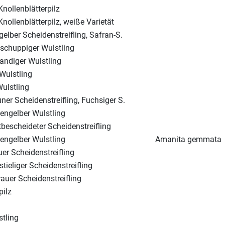
Knollenblätterpilz
Knollenblätterpilz, weiße Varietät
elber Scheidenstreifling, Safran-S.
schuppiger Wulstling
ndiger Wulstling
Wulstling
ulstling
ner Scheidenstreifling, Fuchsiger S.
engelber Wulstling
bescheideter Scheidenstreifling
engelber Wulstling
Amanita gemmata
uer Scheidenstreifling
stieliger Scheidenstreifling
rauer Scheidenstreifling
pilz
stling