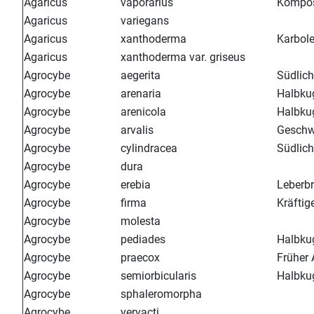
Agaricus
vaporarius
Kompos
Agaricus
variegans
Agaricus
xanthoderma
Karbole
Agaricus
xanthoderma var. griseus
Agrocybe
aegerita
Südlich
Agrocybe
arenaria
Halbkug
Agrocybe
arenicola
Halbkug
Agrocybe
arvalis
Geschwä
Agrocybe
cylindracea
Südlich
Agrocybe
dura
Agrocybe
erebia
Leberbr
Agrocybe
firma
Kräftig
Agrocybe
molesta
Agrocybe
pediades
Halbkug
Agrocybe
praecox
Früher 
Agrocybe
semiorbicularis
Halbkug
Agrocybe
sphaleromorpha
Agrocybe
vervacti