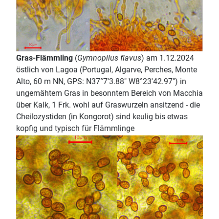
Gras-Flämmling
(
Gymnopilus flavus
) am 1.12.2024
östlich von Lagoa (Portugal, Algarve, Perches, Monte
Alto, 60 m NN, GPS: N37°7'3.88" W8°23'42.97") in
ungemähtem Gras in besonntem Bereich von Macchia
über Kalk, 1 Frk. wohl auf Graswurzeln ansitzend - die
Cheilozystiden (in Kongorot) sind keulig bis etwas
kopfig und typisch für Flämmlinge