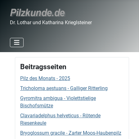
Dr. Lothar und Katharina Krieglsteiner
Beitragsseiten
Pilz des Monats - 2025
Tricholoma aestuans - Galliger Ritterling
Gyromitra ambigua - Violettstielige
Bischofsmütze
Clavariadelphus helveticus - Rötende
Riesenkeule
Bryoglossum gracile - Zarter Moos-Haubenpilz