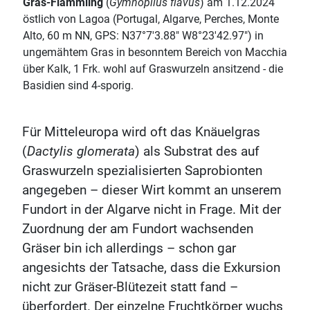
Gras-Flämmling
(
Gymnopilus flavus
) am 1.12.2024
östlich von Lagoa (Portugal, Algarve, Perches, Monte
Alto, 60 m NN, GPS: N37°7'3.88" W8°23'42.97") in
ungemähtem Gras in besonntem Bereich von Macchia
über Kalk, 1 Frk. wohl auf Graswurzeln ansitzend - die
Basidien sind 4-sporig.
Für Mitteleuropa wird oft das Knäuelgras
(
Dactylis glomerata
) als Substrat des auf
Graswurzeln spezialisierten Saprobionten
angegeben – dieser Wirt kommt an unserem
Fundort in der Algarve nicht in Frage. Mit der
Zuordnung der am Fundort wachsenden
Gräser bin ich allerdings – schon gar
angesichts der Tatsache, dass die Exkursion
nicht zur Gräser-Blütezeit statt fand –
überfordert. Der einzelne Fruchtkörper wuchs