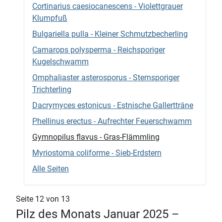
Cortinarius caesiocanescens - Violettgrauer
Klumpfuß
Bulgariella pulla - Kleiner Schmutzbecherling
Camarops polysperma - Reichsporiger
Kugelschwamm
Omphaliaster asterosporus - Sternsporiger
Trichterling
Dacrymyces estonicus - Estnische Gallertträne
Phellinus erectus - Aufrechter Feuerschwamm
Gymnopilus flavus - Gras-Flämmling
Myriostoma coliforme - Sieb-Erdstern
Alle Seiten
Seite 12 von 13
Pilz des Monats Januar 2025 –