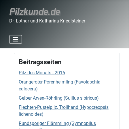
Dr. Lothar und Katharina Krieglsteiner
Beitragsseiten
Pilz des Monats - 2016
Orangeroter Porenhelmling (Favolaschia
calocera)
Gelber Arven-Röhrling (Suillus sibiricus)
Flechten-Pustelpilz, Trollhand (Hypocreopsis
lichenoides)
Rundsporiger Flämmling (Gymnopilus