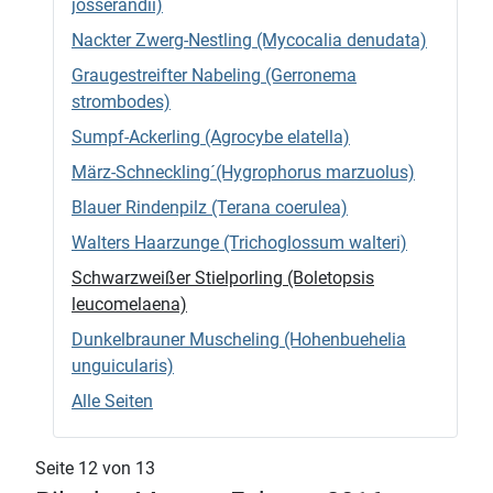
josserandii)
Nackter Zwerg-Nestling (Mycocalia denudata)
Graugestreifter Nabeling (Gerronema
strombodes)
Sumpf-Ackerling (Agrocybe elatella)
März-Schneckling´(Hygrophorus marzuolus)
Blauer Rindenpilz (Terana coerulea)
Walters Haarzunge (Trichoglossum walteri)
Schwarzweißer Stielporling (Boletopsis
leucomelaena)
Dunkelbrauner Muscheling (Hohenbuehelia
unguicularis)
Alle Seiten
Seite 12 von 13