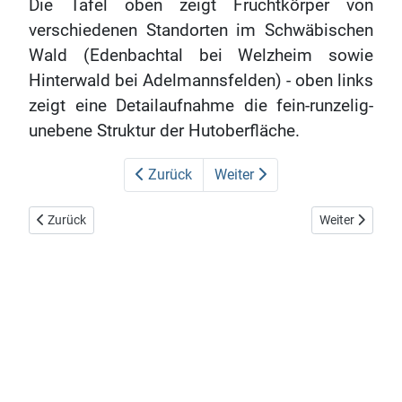
Die Tafel oben zeigt Fruchtkörper von
verschiedenen Standorten im Schwäbischen
Wald (Edenbachtal bei Welzheim sowie
Hinterwald bei Adelmannsfelden) - oben links
zeigt eine Detailaufnahme die fein-runzelig-
unebene Struktur der Hutoberfläche.
Zurück
Weiter
Vorheriger Beitrag: Pilz des Monats 2017
Nächster Beitr
Zurück
Weiter