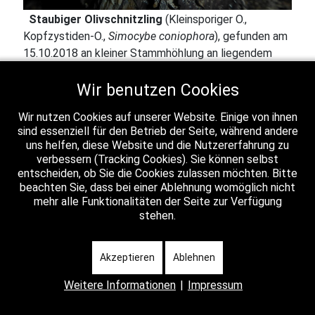
Staubiger Olivschnitzling
(Kleinsporiger O.,
Kopfzystiden-O.,
Simocybe coniophora
), gefunden am
15.10.2018 an kleiner Stammhöhlung an liegendem
Hainbuchen-Stamm (in Stammlager des Projektes
BeLongDead) bei der "Fuchsfarm" unweit Mülverstedt
Wir benutzen Cookies
im Nationalpark Hainich (Thüringen), leg., det. Katharina
Wir nutzen Cookies auf unserer Website. Einige von ihnen
& Lothar Krieglsteiner, Foto Lothar Krieglsteiner. Auf
sind essenziell für den Betrieb der Seite, während andere
dem Foto ist auch (u.r.) das braune Sporenpulver
uns helfen, diese Website und die Nutzererfahrung zu
sichtbar.
verbessern (Tracking Cookies). Sie können selbst
... und erlebte eine Überraschung. Die in
entscheiden, ob Sie die Cookies zulassen möchten. Bitte
beachten Sie, dass bei einer Ablehnung womöglich nicht
Deutschland bisher selten gefundene Art ist
mehr alle Funktionalitäten der Seite zur Verfügung
durch ihre blasig-keulig-kopfigen
stehen.
Cheilozystiden und Huthaut-Terminalzellen
sehr charakteristisch. Sicherlich ist die Art
Akzeptieren
Ablehnen
häufiger als bisher bekannt – und nicht jede
Weitere Informationen
|
Impressum
Aufsammlung von S. haustellaris wird
mikroskopiert; wohl ein Fehler …