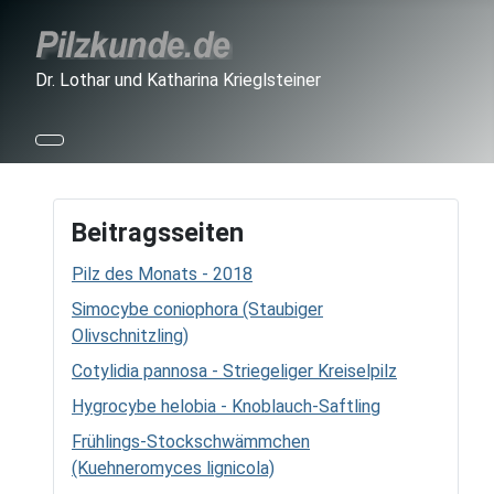
Dr. Lothar und Katharina Krieglsteiner
Beitragsseiten
Pilz des Monats - 2018
Simocybe coniophora (Staubiger
Olivschnitzling)
Cotylidia pannosa - Striegeliger Kreiselpilz
Hygrocybe helobia - Knoblauch-Saftling
Frühlings-Stockschwämmchen
(Kuehneromyces lignicola)