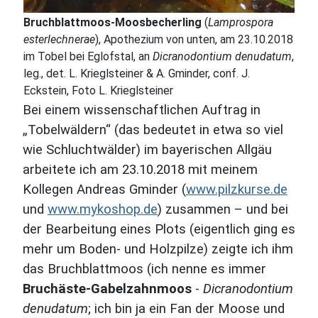
Bruchblattmoos-Moosbecherling
(
Lamprospora
esterlechnerae
), Apothezium von unten, am 23.10.2018
im Tobel bei Eglofstal, an
Dicranodontium denudatum
,
leg., det. L. Krieglsteiner & A. Gminder, conf. J.
Eckstein, Foto L. Krieglsteiner
Bei einem wissenschaftlichen Auftrag in
„Tobelwäldern“ (das bedeutet in etwa so viel
wie Schluchtwälder) im bayerischen Allgäu
arbeitete ich am 23.10.2018 mit meinem
Kollegen Andreas Gminder (
www.pilzkurse.de
und
www.mykoshop.de
) zusammen – und bei
der Bearbeitung eines Plots (eigentlich ging es
mehr um Boden- und Holzpilze) zeigte ich ihm
das Bruchblattmoos (ich nenne es immer
Bruchäste-Gabelzahnmoos
-
Dicranodontium
denudatum
; ich bin ja ein Fan der Moose und