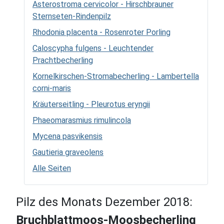
Asterostroma cervicolor - Hirschbrauner
Sternseten-Rindenpilz
Rhodonia placenta - Rosenroter Porling
Caloscypha fulgens - Leuchtender
Prachtbecherling
Kornelkirschen-Stromabecherling - Lambertella
corni-maris
Kräuterseitling - Pleurotus eryngii
Phaeomarasmius rimulincola
Mycena pasvikensis
Gautieria graveolens
Alle Seiten
Pilz des Monats Dezember 2018:
Bruchblattmoos-Moosbecherling