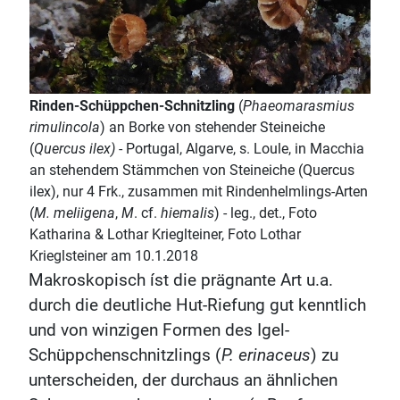
Rinden-Schüppchen-Schnitzling
(
Phaeomarasmius
rimulincola
) an Borke von stehender Steineiche
(
Quercus ilex)
- Portugal, Algarve, s. Loule, in Macchia
an stehendem Stämmchen von Steineiche (Quercus
ilex), nur 4 Frk., zusammen mit Rindenhelmlings-Arten
(
M. meliigena
,
M
. cf.
hiemalis
) - leg., det., Foto
Katharina & Lothar Krieglteiner, Foto Lothar
Krieglsteiner am 10.1.2018
Makroskopisch íst die prägnante Art u.a.
durch die deutliche Hut-Riefung gut kenntlich
und von winzigen Formen des Igel-
Schüppchenschnitzlings (
P. erinaceus
) zu
unterscheiden, der durchaus an ähnlichen