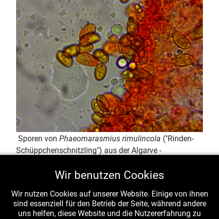
Sporen von
Phaeomarasmius rimulincola
("Rinden-
Schüppchenschnitzling") aus der Algarve -
fotographiert am 10.1.2018 von Lothar Krieglsteiner
Wir benutzen Cookies
Ich suche schon lange in Süddeutschland
nach weiteren Fundstellen - vielleicht klappt
Wir nutzen Cookies auf unserer Website. Einige von ihnen
es ja 2018? Wir möchten auf alle Fälle zur
sind essenziell für den Betrieb der Seite, während andere
uns helfen, diese Website und die Nutzererfahrung zu
Nachsuche an den Borken älterer