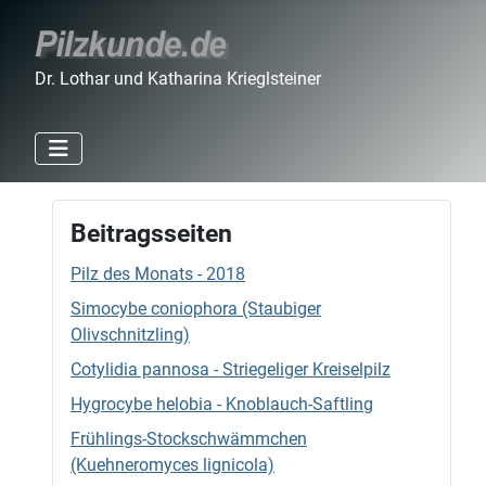
Dr. Lothar und Katharina Krieglsteiner
Beitragsseiten
Pilz des Monats - 2018
Simocybe coniophora (Staubiger
Olivschnitzling)
Cotylidia pannosa - Striegeliger Kreiselpilz
Hygrocybe helobia - Knoblauch-Saftling
Frühlings-Stockschwämmchen
(Kuehneromyces lignicola)