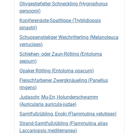
Olivgestiefelter Schneckling (Hygrophorus
persoonii)
Koniferenäste-Spaltlippe (Tryblidiopsis
pinastri)
Schuppenstieliger Weichritterling (Melanoleuca
verrucipes)
Schlehen- oder Zaun-Rötling (Entoloma
sepium)
Opaker Rötling (Entoloma opacum)
Fleischfarbener Zwergknäueling (Panellus
ringens)
Judasohr, Mu-Err, Holunderschwamm
(Auricularia auricula-judae)
Samtfußrübling, Enoki (Flammulina velutipes)
Strand-Samtfußrübling (Flammulina alias
Laccariopsis mediterranea)