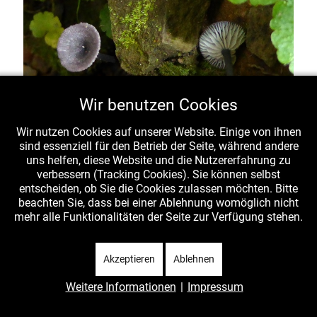
Wir benutzen Cookies
Wir nutzen Cookies auf unserer Website. Einige von ihnen
sind essenziell für den Betrieb der Seite, während andere
uns helfen, diese Website und die Nutzererfahrung zu
verbessern (Tracking Cookies). Sie können selbst
entscheiden, ob Sie die Cookies zulassen möchten. Bitte
Lilagrauer Nabelrötling
(
Entoloma
beachten Sie, dass bei einer Ablehnung womöglich nicht
incarnatofuscescens
) - junge Fruchtkörper an
mehr alle Funktionalitäten der Seite zur Verfügung stehen.
Bachkante über Ölschiefer
Akzeptieren
Ablehnen
sö. Schwäbisch Gmünd (Baden-Württemberg, Vorland
der Schwäbischen Alb), am 23. August 2015,
Weitere Informationen
|
Impressum
leg. Katharina Löw & L. Krieglsteiner, det. L.