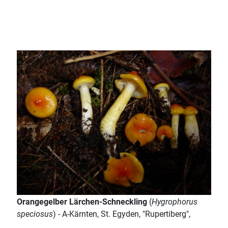
Orangegelber Lärchen-Schneckling
(
Hygrophorus
speciosus
) - A-Kärnten, St. Egyden, "Rupertiberg",