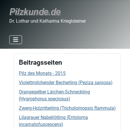
Dr. Lothar und Katharina Krieglsteiner
Beitragsseiten
Pilz des Monats - 2015
Violettmilchender Becherling (Peziza saniosa)
Orangegelber Lärchen-Schneckling
(Hygrophorus speciosus)
Zwerg-Holzritterling (Tricholomopsis flammula)
Lilagrauer Nabelrötling (Entoloma
incarnatofuscescens)