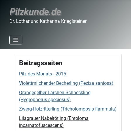
Dr. Lothar und Katharina Krieglsteiner
Beitragsseiten
Pilz des Monats - 2015
Violettmilchender Becherling (Peziza saniosa)
Orangegelber Lärchen-Schneckling
(Hygrophorus speciosus)
Zwerg-Holzritterling (Tricholomopsis flammula)
Lilagrauer Nabelrötling (Entoloma
incarnatofuscescens)