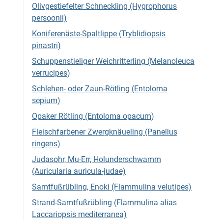
Olivgestiefelter Schneckling (Hygrophorus
persoonii)
Koniferenäste-Spaltlippe (Tryblidiopsis
pinastri)
Schuppenstieliger Weichritterling (Melanoleuca
verrucipes)
Schlehen- oder Zaun-Rötling (Entoloma
sepium)
Opaker Rötling (Entoloma opacum)
Fleischfarbener Zwergknäueling (Panellus
ringens)
Judasohr, Mu-Err, Holunderschwamm
(Auricularia auricula-judae)
Samtfußrübling, Enoki (Flammulina velutipes)
Strand-Samtfußrübling (Flammulina alias
Laccariopsis mediterranea)