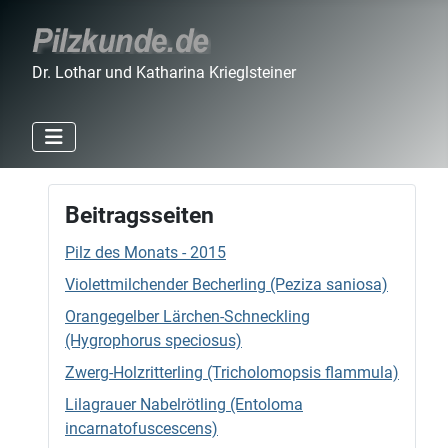
Dr. Lothar und Katharina Krieglsteiner
Beitragsseiten
Pilz des Monats - 2015
Violettmilchender Becherling (Peziza saniosa)
Orangegelber Lärchen-Schneckling
(Hygrophorus speciosus)
Zwerg-Holzritterling (Tricholomopsis flammula)
Lilagrauer Nabelrötling (Entoloma
incarnatofuscescens)