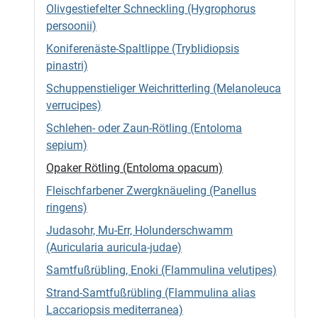
Olivgestiefelter Schneckling (Hygrophorus
persoonii)
Koniferenäste-Spaltlippe (Tryblidiopsis
pinastri)
Schuppenstieliger Weichritterling (Melanoleuca
verrucipes)
Schlehen- oder Zaun-Rötling (Entoloma
sepium)
Opaker Rötling (Entoloma opacum)
Fleischfarbener Zwergknäueling (Panellus
ringens)
Judasohr, Mu-Err, Holunderschwamm
(Auricularia auricula-judae)
Samtfußrübling, Enoki (Flammulina velutipes)
Strand-Samtfußrübling (Flammulina alias
Laccariopsis mediterranea)