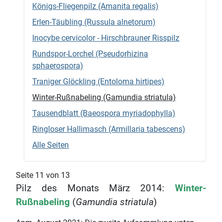
Königs-Fliegenpilz (Amanita regalis)
Erlen-Täubling (Russula alnetorum)
Inocybe cervicolor - Hirschbrauner Risspilz
Rundspor-Lorchel (Pseudorhizina
sphaerospora)
Traniger Glöckling (Entoloma hirtipes)
Winter-Rußnabeling (Gamundia striatula)
Tausendblatt (Baeospora myriadophylla)
Ringloser Hallimasch (Armillaria tabescens)
Alle Seiten
Seite 11 von 13
Pilz des Monats März 2014:
Winter-
Rußnabeling
(
Gamundia striatula
)