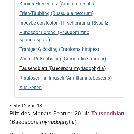
Königs-Fliegenpilz (Amanita regalis)
Erlen-Täubling (Russula alnetorum)
Inocybe cervicolor - Hirschbrauner Risspilz
Rundspor-Lorchel (Pseudorhizina
sphaerospora)
Traniger Glöckling (Entoloma hirtipes)
Winter-Rußnabeling (Gamundia striatula)
Tausendblatt (Baeospora myriadophylla)
Ringloser Hallimasch (Armillaria tabescens)
Alle Seiten
Seite 12 von 13
Pilz des Monats Februar 2014:
Tausendblatt
(
Baeospora myriadophylla
)