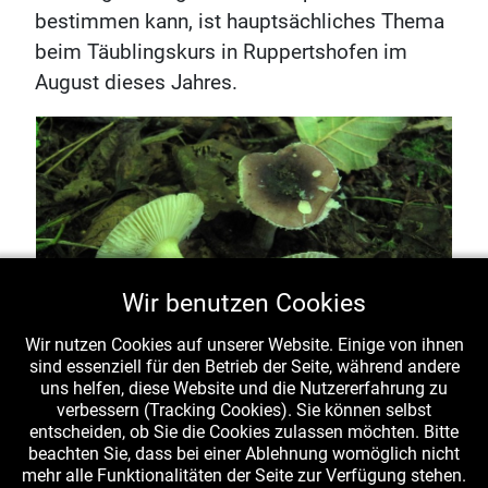
bestimmen kann, ist hauptsächliches Thema
beim Täublingskurs in Ruppertshofen im
August dieses Jahres.
Wir benutzen Cookies
Wir nutzen Cookies auf unserer Website. Einige von ihnen
sind essenziell für den Betrieb der Seite, während andere
uns helfen, diese Website und die Nutzererfahrung zu
verbessern (Tracking Cookies). Sie können selbst
entscheiden, ob Sie die Cookies zulassen möchten. Bitte
Erlen-Täubling (Russula alnetorum) - Nationalpark
beachten Sie, dass bei einer Ablehnung womöglich nicht
Eifel (Nordrhein-Westfalen) am 12. August 2012, leg.,
mehr alle Funktionalitäten der Seite zur Verfügung stehen.
det., fot. L. Krieglsteiner