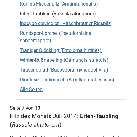
Königs-Fliegenpilz (Amanita regalis)
Erlen-Täubling (Russula alnetorum)
Inocybe cervicolor - Hirschbrauner Risspilz
Rundspor-Lorchel (Pseudorhizina
sphaerospora)
Traniger Glöckling (Entoloma hirtipes)
Winter-Rußnabeling (Gamundia striatula)
Tausendblatt (Baeospora myriadophylla)
Ringloser Hallimasch (Armillaria tabescens)
Alle Seiten
Seite 7 von 13
Pilz des Monats Juli 2014:
Erlen-Täubling
(
Russula alnetorum
)