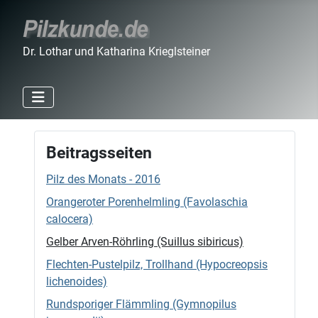
Dr. Lothar und Katharina Krieglsteiner
Beitragsseiten
Pilz des Monats - 2016
Orangeroter Porenhelmling (Favolaschia
calocera)
Gelber Arven-Röhrling (Suillus sibiricus)
Flechten-Pustelpilz, Trollhand (Hypocreopsis
lichenoides)
Rundsporiger Flämmling (Gymnopilus