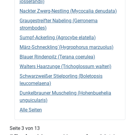
josserandii)
Nackter Zwerg-Nestling (Mycocalia denudata)
Graugestreifter Nabeling (Gerronema
strombodes)
Sumpf-Ackerling (Agrocybe elatella)
März-Schneckling´(Hygrophorus marzuolus)
Blauer Rindenpilz (Terana coerulea)
Walters Haarzunge (Trichoglossum walteri)
Schwarzweißer Stielporling (Boletopsis
leucomelaena)
Dunkelbrauner Muscheling (Hohenbuehelia
unguicularis)
Alle Seiten
Seite 3 von 13