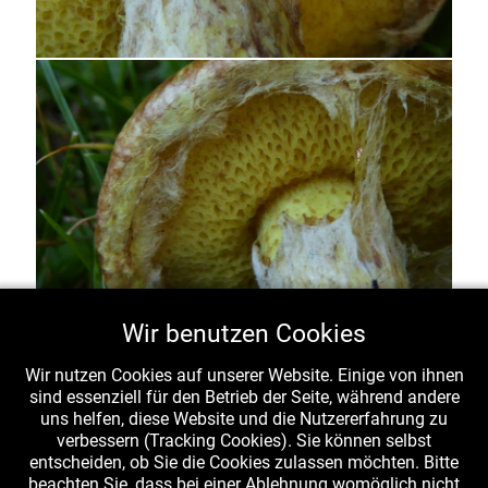
Wir benutzen Cookies
Wir nutzen Cookies auf unserer Website. Einige von ihnen
Sibirischer Röhrling (
Suillus sibiricus
var.
helveticus
),
sind essenziell für den Betrieb der Seite, während andere
Ansichten von unten, fotographiert am 20.10.2016 in
uns helfen, diese Website und die Nutzererfahrung zu
Garten in der Nordschweiz unter Arve (Pinus cembra),
verbessern (Tracking Cookies). Sie können selbst
entscheiden, ob Sie die Cookies zulassen möchten. Bitte
Foto L. Krieglsteiner. Zu sehen sind neben den Röhren
beachten Sie, dass bei einer Ablehnung womöglich nicht