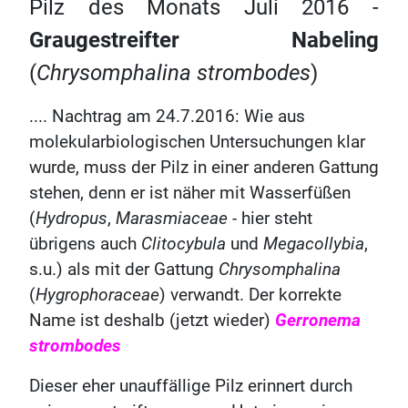
Pilz des Monats Juli 2016 -
Graugestreifter Nabeling
(
Chrysomphalina strombodes
)
.... Nachtrag am 24.7.2016: Wie aus
molekularbiologischen Untersuchungen klar
wurde, muss der Pilz in einer anderen Gattung
stehen, denn er ist näher mit Wasserfüßen
(
Hydropus
,
Marasmiaceae
- hier steht
übrigens auch
Clitocybula
und
Megacollybia
,
s.u.) als mit der Gattung
Chrysomphalina
(
Hygrophoraceae
) verwandt. Der korrekte
Name ist deshalb (jetzt wieder)
Gerronema
strombodes
Dieser eher unauffällige Pilz erinnert durch