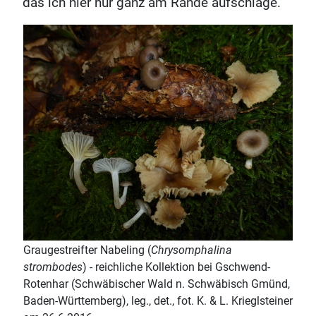
das ich hier nur ganz am Rande aufschlage.
Graugestreifter Nabeling (
Chrysomphalina
strombodes
) - reichliche Kollektion bei Gschwend-
Rotenhar (Schwäbischer Wald n. Schwäbisch Gmünd,
Baden-Württemberg), leg., det., fot. K. & L. Krieglsteiner