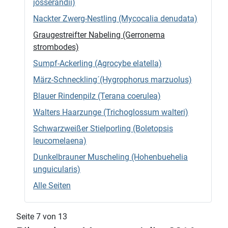
josserandii)
Nackter Zwerg-Nestling (Mycocalia denudata)
Graugestreifter Nabeling (Gerronema
strombodes)
Sumpf-Ackerling (Agrocybe elatella)
März-Schneckling´(Hygrophorus marzuolus)
Blauer Rindenpilz (Terana coerulea)
Walters Haarzunge (Trichoglossum walteri)
Schwarzweißer Stielporling (Boletopsis
leucomelaena)
Dunkelbrauner Muscheling (Hohenbuehelia
unguicularis)
Alle Seiten
Seite 7 von 13