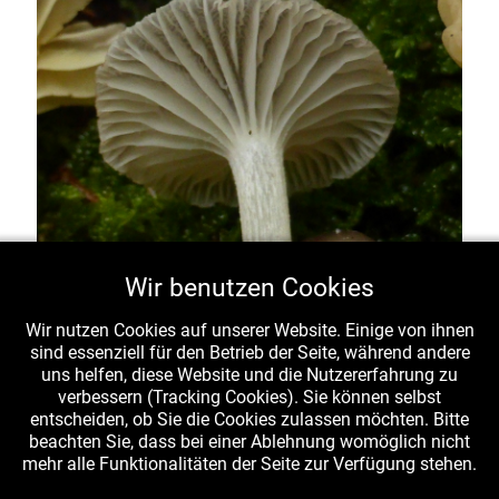
anastomosierende Lamellen bei
Graugestreiftem
Wir benutzen Cookies
Nabeling
(
Chrysomphalina strombodes
) - Kollektion
bei Gschwend-Rotenhar im Schwäbisch-Fränkischen
Wir nutzen Cookies auf unserer Website. Einige von ihnen
Wald, leg., det., fot. K. & L. Krieglsteiner am 26.6.2016
sind essenziell für den Betrieb der Seite, während andere
uns helfen, diese Website und die Nutzererfahrung zu
Die Art wächst einzeln, aber auch in kleinen
verbessern (Tracking Cookies). Sie können selbst
Büscheln an Nadelholz der Finalphase, das
entscheiden, ob Sie die Cookies zulassen möchten. Bitte
beachten Sie, dass bei einer Ablehnung womöglich nicht
auch im Boden vergraben sein kann und dann
mehr alle Funktionalitäten der Seite zur Verfügung stehen.
ein Wachstum auf Erde vortäuscht.