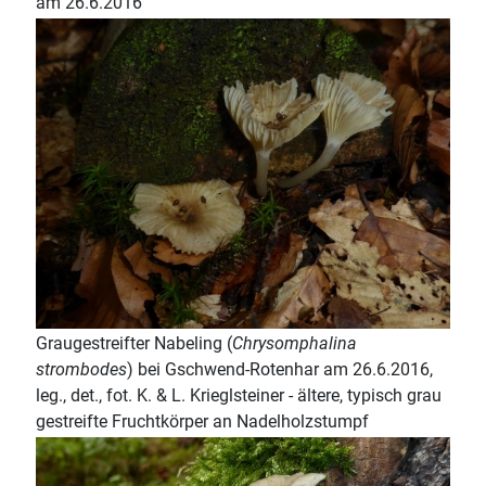
am 26.6.2016
Graugestreifter Nabeling (
Chrysomphalina
strombodes
) bei Gschwend-Rotenhar am 26.6.2016,
leg., det., fot. K. & L. Krieglsteiner - ältere, typisch grau
gestreifte Fruchtkörper an Nadelholzstumpf