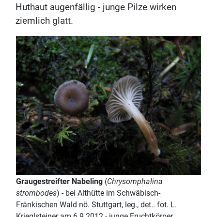
Huthaut augenfällig - junge Pilze wirken
ziemlich glatt.
Graugestreifter Nabeling
(
Chrysomphalina
strombodes
) - bei Althütte im Schwäbisch-
Fränkischen Wald nö. Stuttgart, leg., det.. fot. L.
Krieglsteiner am 6.9.2012 - junge Fruchtkörper