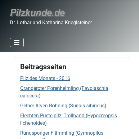
Dr. Lothar und Katharina Krieglsteiner
Beitragsseiten
Pilz des Monats - 2016
Orangeroter Porenhelmling (Favolaschia
calocera)
Gelber Arven-Röhrling (Suillus sibiricus)
Flechten-Pustelpilz, Trollhand (Hypocreopsis
lichenoides)
Rundsporiger Flämmling (Gymnopilus